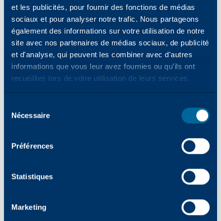
d'expérience, NDD a développé son modèle
et les publicités, pour fournir des fonctions de médias
d'affaires basé sur le développement de
sociaux et pour analyser notre trafic. Nous partageons
également des informations sur votre utilisation de notre
plateformes pour la gestion et
site avec nos partenaires de médias sociaux, de publicité
l'automatisation dans trois domaines clés :
et d'analyse, qui peuvent les combiner avec d'autres
les appareils, la conformité fiscale et la
informations que vous leur avez fournies ou qu'ils ont
logistique. Avec des clients dans 42 pays,
recueillies lors de votre utilisation de leurs services.
NDD a des bureaux au Brésil, en Espagne et
aux États-Unis, au service d'environ 25 000
Sélection
entreprises. Plus d'informations sur
Nécessaire
des
www.ndd.tech
consentements
À propos de Katun
Préférences
Basée à Minneapolis, Minnesota, États-
Unis, Katun Corporation (Katun) est l'un des
principaux fournisseurs mondiaux de
Statistiques
consommables bureautiques équivalents
aux OEM et d'une gamme complète de
Marketing
produits et de services pour les