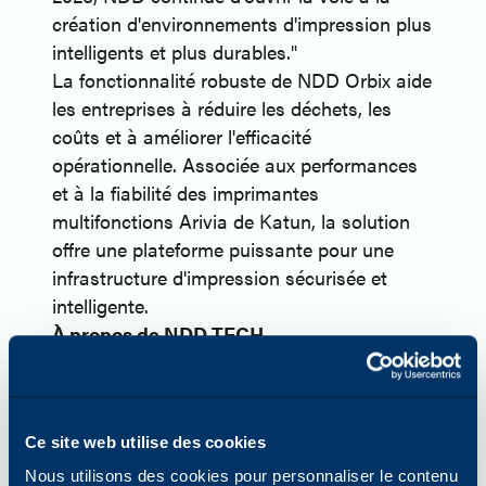
création d'environnements d'impression plus
intelligents et plus durables."
La fonctionnalité robuste de NDD Orbix aide
les entreprises à réduire les déchets, les
coûts et à améliorer l'efficacité
opérationnelle. Associée aux performances
et à la fiabilité des imprimantes
multifonctions Arivia de Katun, la solution
offre une plateforme puissante pour une
infrastructure d'impression sécurisée et
intelligente.
À propos de NDD TECH
Fondée en 2004 à Lages (Santa Catarina,
Brésil), NDD Tech a commencé par servir les
principales industries du pays qui avaient
Ce site web utilise des cookies
besoin d'avancées en matière de gestion de
documents numériques. Avec 20 ans
Nous utilisons des cookies pour personnaliser le contenu