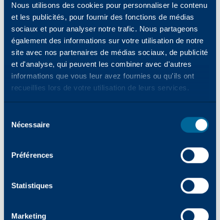
Nous utilisons des cookies pour personnaliser le contenu
possède plus de 45 ans d'expérience dans le
et les publicités, pour fournir des fonctions de médias
secteur des technologies de bureau et
sociaux et pour analyser notre trafic. Nous partageons
compte environ 8 000 partenaires
également des informations sur votre utilisation de notre
revendeurs et distributeurs à travers le
site avec nos partenaires de médias sociaux, de publicité
monde. S'appuyant sur sa riche expertise du
et d'analyse, qui peuvent les combiner avec d'autres
secteur, Katun vise à offrir à ses clients « le
informations que vous leur avez fournies ou qu'ils ont
succès en toute simplicité » en proposant
recueillies lors de votre utilisation de leurs services.
des produits et services axés sur la fiabilité,
la simplicité et l'innovation. Rendez-vous
sur
Sélection
katun.com
pour en savoir plus.
Nécessaire
des
À propos d'inepro
consentements
inepro est un spécialiste néerlandais des
Préférences
solutions d'identification sécurisée et de
gestion des accès. inepro développe et
fournit des technologies qui aident les
Statistiques
organisations du monde entier à protéger et
à rationaliser leurs processus, leur personnel
Marketing