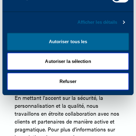
et leurs espaces de travail. Les solutions
innovantes d'inepro, basées sur les
technologies RFID et BLE, sont utilisées
Afficher les détails
dans les environnements d'impression, le
contrôle d'accès, l'authentification, les
casiers, les machines à café et diverses
Autoriser tous les
autres applications en libre-service. La force
d'inepro réside dans sa capacité à fournir
Autoriser la sélection
des solutions et des services sécurisés,
fiables et conviviaux qui s'intègrent de
manière transparente et rapide dans les
Refuser
environnements nouveaux comme existants.
En mettant l'accent sur la sécurité, la
personnalisation et la qualité, nous
travaillons en étroite collaboration avec nos
clients et partenaires de manière active et
pragmatique. Pour plus d'informations sur