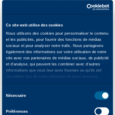
feuille de papier reflète les couleurs vers l'œil.
Une feuille de papier blanc bleuté reflète
davantage la lumière dans la gamme
bleue/violette du spectre visible et constitue un
Ce site web utilise des cookies
excellent choix pour l'impression de couleurs
froides telles que les bleus et les noirs, ainsi que
Nous utilisons des cookies pour personnaliser le contenu
et les publicités, pour fournir des fonctions de médias
pour le contraste. L'œil humain perçoit souvent
sociaux et pour analyser notre trafic. Nous partageons
les blancs bleus comme plus lumineux qu'ils ne
également des informations sur votre utilisation de notre
le sont en réalité. Les blancs chauds reflètent
site avec nos partenaires de médias sociaux, de publicité
davantage la gamme rouge/orange du spectre
et d'analyse, qui peuvent les combiner avec d'autres
visible et constituent un excellent choix pour
informations que vous leur avez fournies ou qu'ils ont
l'impression de couleurs chaudes telles que les
recueillies lors de votre utilisation de leurs services.
tons chair et pour faciliter la lecture. Les blancs
équilibrés (neutres) reflètent toutes les couleurs
Sélection
du spectre visible de manière égale et
Nécessaire
des
permettent une reproduction fidèle des couleurs.
consentements
Préférences