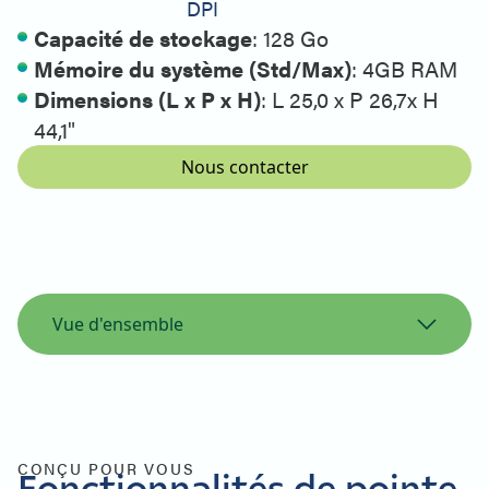
DPI
Capacité de stockage
: 128 Go
Mémoire du système (Std/Max)
: 4GB RAM
Dimensions (L x P x H)
: L 25,0 x P 26,7x H
44,1"
Nous contacter
Vue d'ensemble
Vue d'ensemble
Spécifications de l'imprimante
Support d'imprimante
Produits similaires
CONÇU POUR VOUS
Fonctionnalités de pointe
Contact