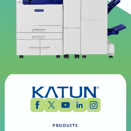
Fiche de données de sécurité - 331K1009K -
Italien
Déclarations de conformité
Katun Arivia C3135, C3145, C4155, & C4165 -
Déclaration de conformité UE - Anglais (UK)
Katun Arivia C3135, C3145, C4155, & C4165 - UK
Declarations of Conformity - English (UK)
Fiche technique environnementale
Fiche de données environnementales DE-UZ 219
Édition janvier 2021 - Anglais, Anglais (Royaume-
Uni)
Fiche de données environnementales DE-UZ 219
Édition janvier 2021 - Allemand
PRODUITS