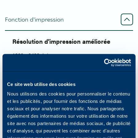
Fonction d'impression
Résolution d'impression améliorée
1200 x 2400 dpi
Capacité papier standard (Std/Max)
Ce site web utilise des cookies
2080/6140
Nous utilisons des cookies pour personnaliser le contenu
et les publicités, pour fournir des fonctions de médias
sociaux et pour analyser notre trafic. Nous partageons
Formats et grammages du papier
également des informations sur votre utilisation de notre
site avec nos partenaires de médias sociaux, de publicité
52 à 300 g/m².
et d'analyse, qui peuvent les combiner avec d'autres