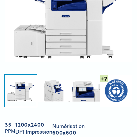
+
7
35
1200x2400
Numérisation
PPM
DPI Impression
600x600