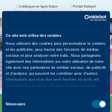
Catalogue en ligne Katun
Portail Katalyst
Europe, Moyen-Orient et Afrique
Français
La page que vous
recherchez a été
oubliée dans la
Ce site web utilise des cookies
photocopieuse.
Nous utilisons des cookies pour personnaliser le contenu
et les publicités, pour fournir des fonctions de médias
Mais nous avons beaucoup d'autres contenus
sociaux et pour analyser notre trafic. Nous partageons
sur la façon dont Katun peut simplifier votre
également des informations sur votre utilisation de notre
succès !
site avec nos partenaires de médias sociaux, de publicité
et d'analyse, qui peuvent les combiner avec d'autres
Retour à la page d'accueil
informations que vous leur avez fournies ou qu'ils ont
recueillies lors de votre utilisation de leurs services.
Sélection
Nécessaire
des
consentements