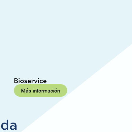
Bioservice
Más información
nda