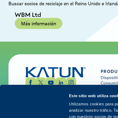
Buscar socios de reciclaje en el Reino Unido e Irland
WBM Ltd
Más información
PRODU
Dispositi
Consumib
Solucion
Este sitio web utiliza coo
Utilizamos cookies para pe
analizar nuestro tráfico. 
con nuestros socios de red