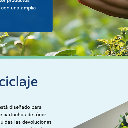
s con una amplia
iclaje
está diseñado para
 de cartuchos de tóner
luidas las devoluciones