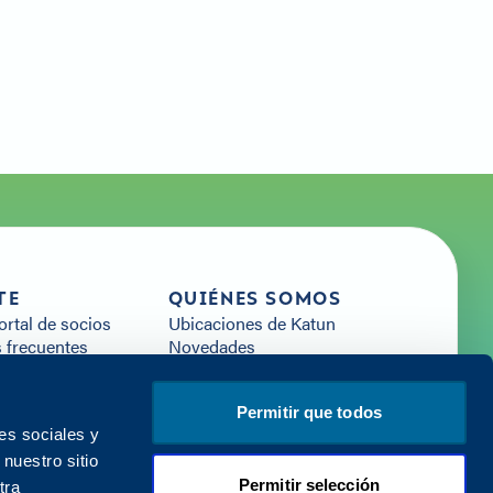
TE
QUIÉNES SOMOS
portal de socios
Ubicaciones de Katun
 frecuentes
Novedades
Arivia
Carreras profesionales
 recursos
Empezar a trabajar con
Permitir que todos
con nosotros
Katun
es sociales y
nuestro sitio
Permitir selección
tra