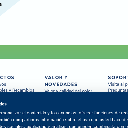
a
CTOS
VALOR Y
SOPOR
vos
Visita al 
NOVEDADES
les y Recambios
Preguntas
Valor y calidad del color
es
Recursos 
Sostenibilidad
Todos los
Atención al cliente
kies
Contacte 
Distribución
rsonalizar el contenido y los anuncios, ofrecer funciones de red
Noticias
También compartimos información sobre el uso que usted hace de 
Centro de innovación
es sociales, publicidad y análisis, que pueden combinarla con o