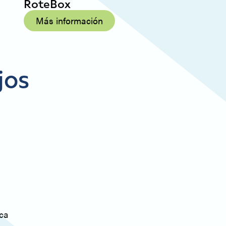
RoteBox
Más información
jos
rca