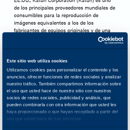
de los principales proveedores mundiales de
consumibles para la reproducción de
imágenes equivalentes a los de los
fabricantes de equipos originales y de una
amplia gama de productos y servicios para
impresoras, copiadoras e impresoras
multifunción (MFP). En 2024, Katun lanzó
Arivia, su primera línea de equipos
Este sitio web utiliza cookies
multifunción. Katun cuenta con más de 45
Utilizamos cookies para personalizar el contenido y los
años de experiencia en el sector de la
anuncios, ofrecer funciones de redes sociales y analizar
tecnología de oficina y presta servicio a
nuestro tráfico. También compartimos información sobre
aproximadamente 8.000 socios
el uso que usted hace de nuestro sitio con nuestros
distribuidores y distribuidores en todo el
socios de redes sociales, publicidad y análisis, que
mundo. Aprovechando su amplia
pueden combinarla con otra información que usted les
haya proporcionado o que hayan recopilado a partir del
experiencia en el sector, Katun tiene como
uso que usted hace de sus servicios.
objetivo ofrecer a sus clientes "Success
Made Simple", ofreciendo productos y