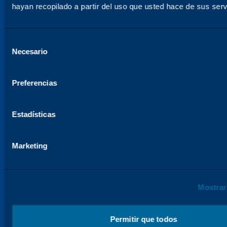
hayan recopilado a partir del uso que usted hace de sus serv
Selección
Necesario
del
consentimiento
Preferencias
Estadísticas
Marketing
Mostrar
Permitir que todos
ENTREGA DE DETALLES, DOCUMENTOS Y