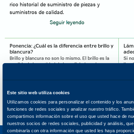
rico historial de suministro de piezas y
suministros de calidad.
Seguir leyendo
Ponencia: ¿Cuál es la diferencia entre brillo y
Lámi
blancura?
adec
Brillo y blancura no son lo mismo. El brillo es la
Si n
medida de la cantidad de luz reflejada en la
limp
superficie de una hoja de papel: la cantidad de
pued
luz. En cambio, la blancura es la forma en que se
reve
refleja la luz dentro de la gama visible del
" o "
espectro: la calidad de la luz.
en el
Este sitio web utiliza cookies
Utilizamos cookies para personalizar el contenido y los anun
Seguir leyendo
Segu
funciones de redes sociales y analizar nuestro tráfico. Tamb
compartimos información sobre el uso que usted hace de nue
nuestros socios de redes sociales, publicidad y análisis, qu
combinarla con otra información que usted les haya proporc