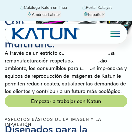
Catálogo Katun en línea
Portal Katalyst
América Latina
Español
Consumibles para
impresoras y equipos
multifunción
A través de un estricto control de calidad y una
remanufacturación respetuosa con el medio
ambiente, los consumibles para uso en impresoras y
equipos de reproducción de imágenes de Katun le
permiten reducir costes, satisfacer las demandas de
los clientes y contribuir a un futuro más ecológico.
Empezar a trabajar con Katun
ASPECTOS BÁSICOS DE LA IMAGEN Y LA
IMPRESIÓN
Diseñados para la