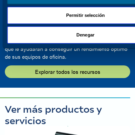
DESCARGAS
Centro de recursos
Permitir selección
Encuentre instrucciones, hojas de datos, vídeos,
características de productos, folletos y mucho más
en la completa biblioteca de recursos de Katun.
Denegar
Estamos aquí para proporcionarle las herramientas
que le ayudarán a conseguir un rendimiento óptimo
de sus equipos de oficina.
Explorar todos los recursos
Ver más productos y
servicios