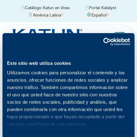
Catálogo Katun en línea
Portal Katalyst
América Latina
Español
Ubicaciones de Katun
Encuentre la información de contacto de las oficinas
Este sitio web utiliza cookies
de Katun y de nuestros distribuidores autorizados
Utilizamos cookies para personalizar el contenido y los
más cercanos seleccionando su región y país.
anuncios, ofrecer funciones de redes sociales y analizar
nuestro tráfico. También compartimos información sobre
Encuentre una oficina cerca de
el uso que usted hace de nuestro sitio con nuestros
usted
socios de redes sociales, publicidad y análisis, que
pueden combinarla con otra información que usted les
haya proporcionado o que hayan recopilado a partir del
uso que usted hace de sus servicios.