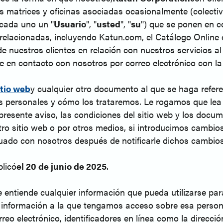
as matrices y oficinas asociadas ocasionalmente (colecti
(cada uno un "
Usuario
", "
usted
", "
su
") que se ponen en c
s relacionadas, incluyendo Katun.com, el Catálogo Online
nuestros clientes en relación con nuestros servicios al c
se en contacto con nosotros por correo electrónico con l
itio web
y cualquier otro documento al que se haga refe
os personales y cómo los trataremos. Le rogamos que lea
 presente aviso, las condiciones del sitio web y los docu
ro sitio web o por otros medios, si introducimos cambio
inuado con nosotros después de notificarle dichos cambio
blicó
el 20 de junio de 2025
.
e entiende cualquier información que pueda utilizarse para
ra información a la que tengamos acceso sobre esa person
eo electrónico, identificadores en línea como la direcció