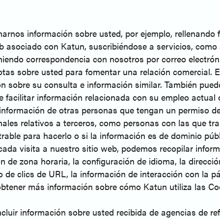
narnos información sobre usted, por ejemplo, rellenando 
eb asociado con Katun, suscribiéndose a servicios, como 
niendo correspondencia con nosotros por correo electrón
as sobre usted para fomentar una relación comercial. Es
ón sobre su consulta e información similar. También puede
e facilitar información relacionada con su empleo actual
 información de otras personas que tengan un permiso de
ales relativos a terceros, como personas con las que tra
trable para hacerlo o si la información es de dominio públ
cada visita a nuestro sitio web, podemos recopilar inform
ón de zona horaria, la configuración de idioma, la direcci
jo de clics de URL, la información de interacción con la
 obtener más información sobre cómo Katun utiliza las Co
ncluir información sobre usted recibida de agencias de re