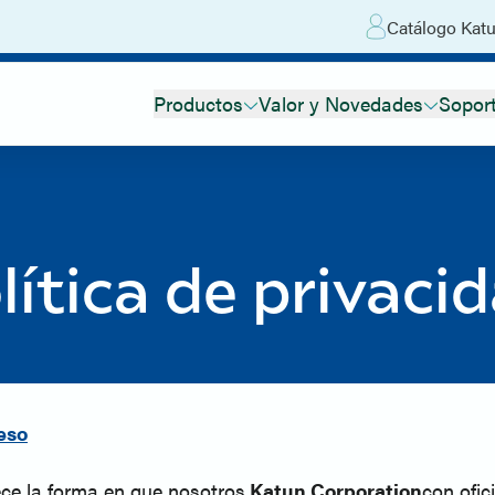
Catálogo Katu
Productos
Valor y Novedades
Sopor
lítica de privaci
eso
ece la forma en que nosotros,
Katun Corporation
con ofic