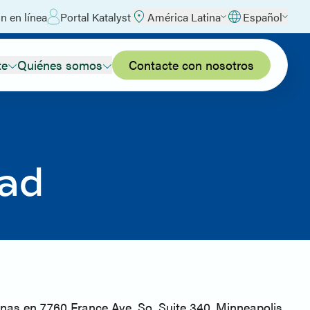
n en línea
Portal Katalyst
América Latina
Español
te
Quiénes somos
Contacte con nosotros
dad
inas en 7760 France Ave. So, Suite 340, Minneapolis,