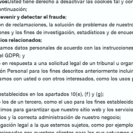
vos
Usted tiene derecho a desactivar las cookies tal y c
ontinuación;
evenir y detectar el fraude
;
ión de reclamaciones, la solución de problemas de nuestro 
nes y los fines de investigación, estadísticos y de encue
cios relacionados
;
amos datos personales de acuerdo con las instrucciones
 el GDPR; y
o en respuesta a una solicitud legal de un tribunal u org
ión Personal para los fines descritos anteriormente inclu
amos con usted o con otros interesados, como los usos pa
stablecidos en los apartados 10(e), (f) y (g);
os de un tercero, como el uso para los fines establecidos e
ítimos para garantizar que nuestro sitio web y los servic
os y la correcta administración de nuestro negocio;
igación legal a la que estemos sujetos, como por ejemplo p
orcionadas por, nuestros clientes para los que actuamos