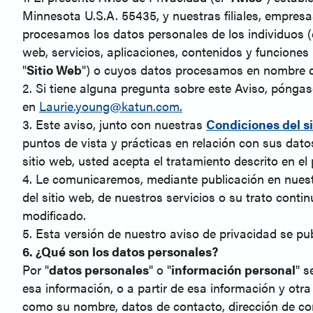
Minnesota U.S.A. 55435, y nuestras filiales, empres
procesamos los datos personales de los individuos 
web, servicios, aplicaciones, contenidos y funcione
"
Sitio Web
") o cuyos datos procesamos en nombre de 
2. Si tiene alguna pregunta sobre este Aviso, pónga
en
Laurie.young@katun.com.
3. Este aviso, junto con nuestras
Condiciones del s
puntos de vista y prácticas en relación con sus dat
sitio web, usted acepta el tratamiento descrito en el
4. Le comunicaremos, mediante publicación en nuest
del sitio web, de nuestros servicios o su trato cont
modificado.
5. Esta versión de nuestro aviso de privacidad se pu
6. ¿Qué son los datos personales?
Por "
datos personales
" o "
información personal
" s
esa información, o a partir de esa información y ot
como su nombre, datos de contacto, dirección de corr