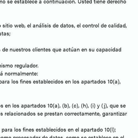
omo se establece a continuación. Usted tiene derecho
sitio web, el análisis de datos, el control de calidad,
stas;
 de nuestros clientes que actúan en su capacidad
anismo regulador.
irá normalmente:
ra los fines establecidos en los apartados 10(a),
n los apartados 10(a), (b), (c), (h), (i) y (j), que se
ios relacionados se prestan correctamente, garantizar
ara los fines establecidos en el apartado 10(l);
 como procesador de datos, como se establece en el