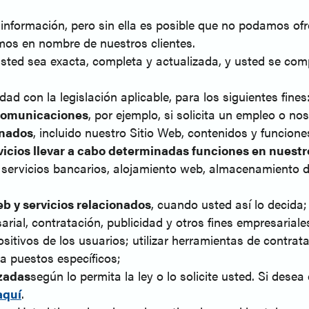
sta información, pero sin ella es posible que no podamos of
amos en nombre de nuestros clientes.
usted sea exacta, completa y actualizada, y usted se com
d con la legislación aplicable, para los siguientes fines
 comunicaciones
, por ejemplo, si solicita un empleo o n
onados
, incluido nuestro Sitio Web, contenidos y funcione
vicios llevar a cabo determinadas funciones en nuestr
s, servicios bancarios, alojamiento web, almacenamiento d
eb y servicios relacionados
, cuando usted así lo decida;
rial, contratación, publicidad y otros fines empresariale
ositivos de los usuarios; utilizar herramientas de contr
a puestos específicos;
zadas
según lo permita la ley o lo solicite usted. Si desea
aquí
.