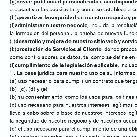
(g)
enviar publicidad personalizada a sus dispositi
a desactivar las cookies tal y como se establece a c
(h)
garantizar la seguridad de nuestro negocio y pr
(i)
administrar nuestro negocio
, incluida la resoluc
la formación del personal, la prueba de nuevas funcio
(j)
desarrollo y mejora de nuestro sitio web y servi
(k)
prestación de Servicios al Cliente
, donde proces
como controladores de datos, tal como se define en
(l)
cumplimiento de la legislación aplicable
, inclus
11. La base jurídica para nuestro uso de su Informac
(a) uso necesario para cumplir un contrato que teng
(b), (c), (d) y (e);
(b) su consentimiento, como los usos para los fines e
(c) uso necesario para nuestros intereses legítimos o l
lleva a cabo sobre la base de nuestros intereses leg
la seguridad de nuestro negocio y de nuestros usuari
(d) el uso necesario para el cumplimiento de una obl
(e) nuestros acuerdos con, y las instrucciones prop