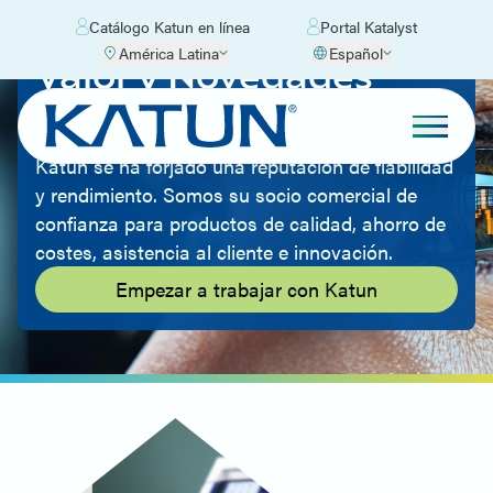
Catálogo Katun en línea
Portal Katalyst
América Latina
Español
Valor y Novedades
Con décadas de experiencia en la industria de
consumibles para la reproducción de imágenes,
Katun se ha forjado una reputación de fiabilidad
y rendimiento. Somos su socio comercial de
confianza para productos de calidad, ahorro de
costes, asistencia al cliente e innovación.
Empezar a trabajar con Katun