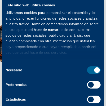
Este sitio web utiliza cookies
Utilizamos cookies para personalizar el contenido y los
anuncios, ofrecer funciones de redes sociales y analizar
nuestro tráfico. También compartimos información sobre
el uso que usted hace de nuestro sitio con nuestros
socios de redes sociales, publicidad y análisis, que
pueden combinarla con otra información que usted les
haya proporcionado o que hayan recopilado a partir del
uso que usted hace de sus servicios.
Selección
Necesario
del
consentimiento
Preferencias
PREPARADO PARA LOS NEGOCIOS
Distribución
Estadísticas
El objetivo de Katun en materia de distribución y