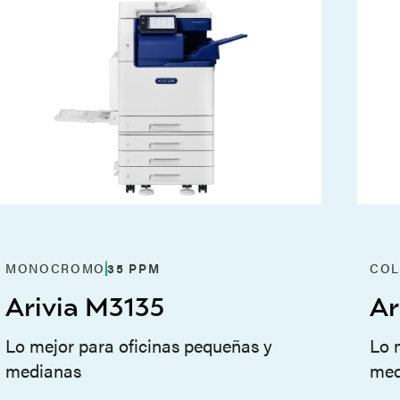
MONOCROMO
35
PPM
CO
Arivia M3135
Ar
Lo mejor para oficinas pequeñas y
Lo 
medianas
med