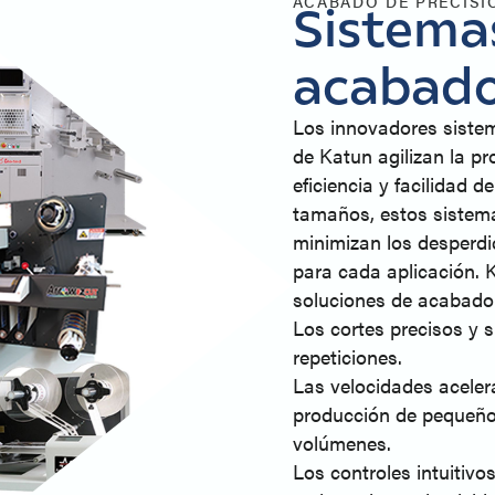
ACABADO DE PRECISI
Sistemas
acabado
Los innovadores sistem
de Katun agilizan la pr
eficiencia y facilidad 
tamaños, estos sistemas
minimizan los desperdic
para cada aplicación. 
soluciones de acabado 
Los cortes precisos y s
repeticiones.
Las velocidades acelera
producción de pequeño
volúmenes.
Los controles intuitivo