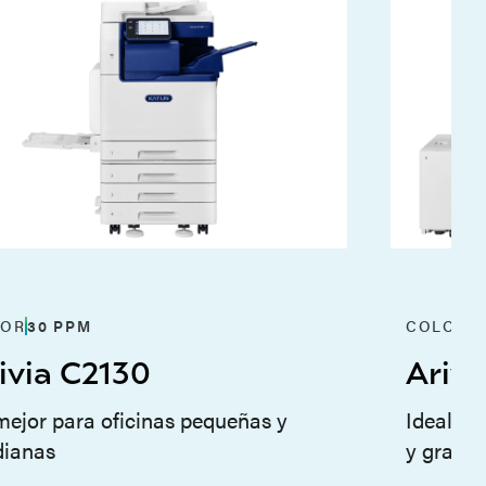
LOR
30
PPM
COLOR
3
ivia C2130
Arivi
mejor para oficinas pequeñas y
Ideal pa
ianas
y grand