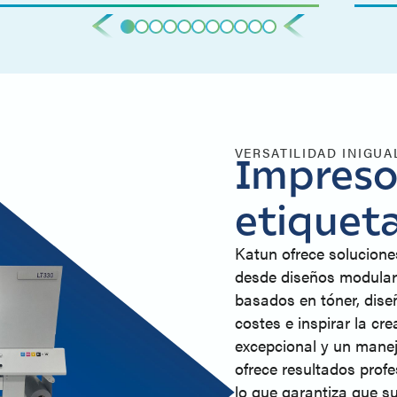
VERSATILIDAD INIGUA
Impresor
etiquet
Katun ofrece soluciones
desde diseños modulare
basados en tóner, diseñ
costes e inspirar la cr
excepcional y un manej
ofrece resultados prof
lo que garantiza que 