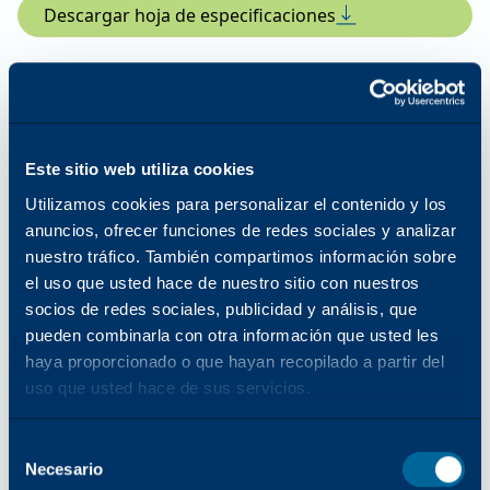
Descargar hoja de especificaciones
Función de impresión
Este sitio web utiliza cookies
Resolución de impresión mejorada
Utilizamos cookies para personalizar el contenido y los
anuncios, ofrecer funciones de redes sociales y analizar
1200 × 1200 ppp
nuestro tráfico. También compartimos información sobre
el uso que usted hace de nuestro sitio con nuestros
Capacidad de papel estándar
socios de redes sociales, publicidad y análisis, que
pueden combinarla con otra información que usted les
(Std/Max)
haya proporcionado o que hayan recopilado a partir del
uso que usted hace de sus servicios.
520/5190
Selección
Tamaños y gramajes de papel
Necesario
del