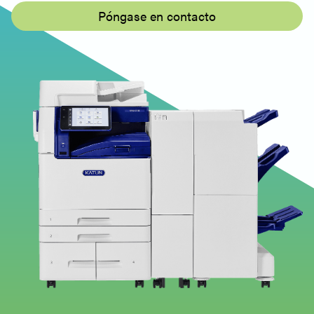
- Print Driver (V3) - 32bit - Alemán
Póngase en contacto
Katun Arivia M2130 - Windows - PS PrinterDriver
- Print Driver (V3) - 32bit - Italiano
Katun Arivia M2130 - Windows - PS PrinterDriver
- Controlador de impresión (V3) - 32 bits -
Español
Katun Arivia M2130 - Windows - PS PrinterDriver
- Controlador de impresión (V3) - 32 bits -
Español
Windows - Utilidad de Escaneado en
Red3 - Controlador de Escaneado
Katun Arivia M2130 - Windows - Network Scan
Utility3 - Scan Driver - Español, English (UK)
Windows - Document Monitor2 -
Software de utilidad