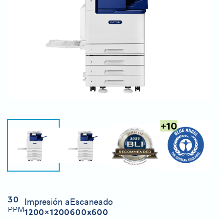
+
10
30
Impresión a
Escaneado
PPM
1200×1200
600x600