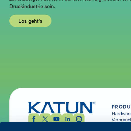
Druckindustrie sein.
Los geht's
PRODU
Hardwar
Verbrauc
Ersatztei