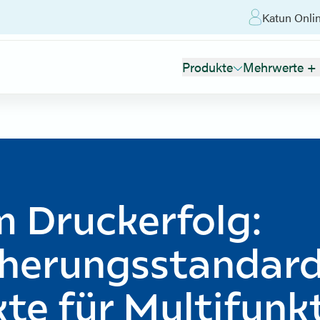
Katun Onli
Produkte
Mehrwerte + 
 Druckerfolg:
cherungsstandard
te für Multifunk