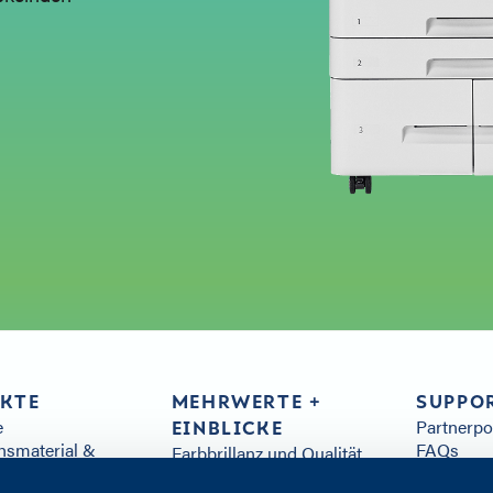
KTE
MEHRWERTE +
SUPPO
e
Partnerp
EINBLICKE
hsmaterial &
FAQs
Farbbrillanz und Qualität
le & Zubehör
Arivia-Re
Nachhaltigkeit