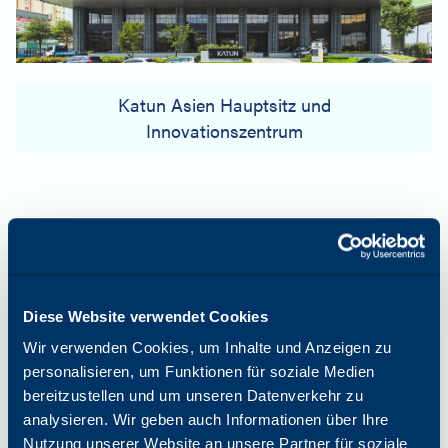
Katun Asien Hauptsitz und
Innovationszentrum
Globales Wachstum
Im Zuge des weltweiten Ausbaus der Anlagen
eröffnete Katun ein größeres Vertriebszentrum in
den Niederlanden und ein neues
Diese Website verwendet Cookies
Vertriebszentrum in Aguascalientes, Mexiko. Als
Wir verwenden Cookies, um Inhalte und Anzeigen zu
Katun 1996 seine Unternehmenswebsite
personalisieren, um Funktionen für soziale Medien
einrichtete, wurden die
bereitzustellen und um unseren Datenverkehr zu
Unternehmensinformationen für alle Kunden
analysieren. Wir geben auch Informationen über Ihre
zugänglich. Noch vor Ende des Jahrzehnts
Nutzung unserer Website an unsere Partner für soziale