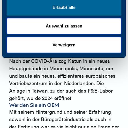
Tonerkartuschen konzentriert. Die technischen
Erlaubt alle
und produktionstechnischen Fähigkeiten von
GPI verbesserten das Wertangebot von Katun
erheblich. Diese Akquisition, so O'Connor, "war
Auswahl zulassen
für uns ein echter Wendepunkt. Es war sehr
aufregend zu wissen, dass wir eine
Verweigern
Muttergesellschaft haben, die ein persönliches
Interesse an unserem Erfolg hat."
Nach der COVID-Ära zog Katun in ein neues
Hauptgebäude in Minneapolis, Minnesota, um
und baute ein neues, effizienteres europäisches
Vertriebszentrum in den Niederlanden. Die
Anlage in Taiwan, zu der auch das F&E-Labor
gehört, wurde 2024 eröffnet.
Werden Sie ein OEM
Mit seinem Hintergrund und seiner Erfahrung
sowohl in der Bürogeräteindustrie als auch in
der Fertigung war es vielleicht nur eine Frage der