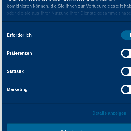
Länder
kombinieren können, die Sie ihnen zur Verfügung gestellt ha
oder die sie aus Ihrer Nutzung ihrer Dienste gesammelt habe
Eingetragenes
U.S.A.
Warenzeichen
Auswahl
OMNIFIT
Erforderlich
mit
Alle andere
Zustimmung
Markenzeichen
Länder
Präferenzen
TUF/SIL
Markenzeichen
Alle Länder
Statistik
TRITON
Markenzeichen
Alle Länder
Marketing
HAFTUNGSAUSSCHLUSS
DIESE WEBSITE UND ALLE AUF DIESER WEBSITE
ENTHALTENEN MATERIALIEN, DATEN ODER
Details anzeigen
INFORMATIONEN JEGLICHER ART WERDEN
IHNEN „WIE BESEHEN“ UND OHNE JEGLICHE