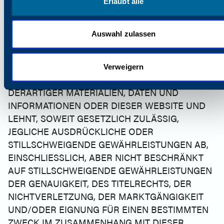
GARANTIE BEREITGESTELLT. KATUN GIBT KEINE
Erlaubt alle
ZUSICHERUNGEN, GARANTIEN ODER
GEWÄHRLEISTUNGEN HINSICHTLICH DER
Auswahl zulassen
GENAUIGKEIT, ZUVERLÄSSIGKEIT,
VERTRAULICHKEIT (AUSSER WIE IN EINER
SPEZIFISCHEN SCHRIFTLICHEN VEREINBARUNG
Verweigern
FESTGELEGT) ODER VOLLSTÄNDIGKEIT
DERARTIGER MATERIALIEN, DATEN UND
INFORMATIONEN ODER DIESER WEBSITE UND
LEHNT, SOWEIT GESETZLICH ZULÄSSIG,
JEGLICHE AUSDRÜCKLICHE ODER
STILLSCHWEIGENDE GEWÄHRLEISTUNGEN AB,
EINSCHLIESSLICH, ABER NICHT BESCHRÄNKT
AUF STILLSCHWEIGENDE GEWÄHRLEISTUNGEN
DER GENAUIGKEIT, DES TITELRECHTS, DER
NICHTVERLETZUNG, DER MARKTGÄNGIGKEIT
UND/ODER EIGNUNG FÜR EINEN BESTIMMTEN
ZWECK IM ZUSAMMENHANG MIT DIESER