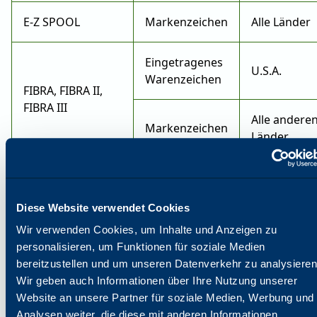
E-Z SPOOL
Markenzeichen
Alle Länder
Eingetragenes
U.S.A.
Warenzeichen
FIBRA, FIBRA II,
FIBRA III
Alle andere
Markenzeichen
Länder
Kanada,
Frankreich,
Diese Website verwendet Cookies
Eingetragenes
Deutschland
Warenzeichen
Schweiz,
Wir verwenden Cookies, um Inhalte und Anzeigen zu
Großbritann
MICROSLEEVE
personalisieren, um Funktionen für soziale Medien
U.S.A.
bereitzustellen und um unseren Datenverkehr zu analysieren
Wir geben auch Informationen über Ihre Nutzung unserer
Website an unsere Partner für soziale Medien, Werbung und
Alle andere
Markenzeichen
Analysen weiter, die diese mit anderen Informationen