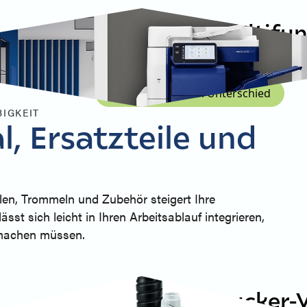
Arivia - A3 Multif
Die Farb- und Schwarzweiß-MFPs von Ari
Störungen am Arbeitsplatz und bieten 
Entdecken Sie den Unterschied
IGKEIT
, Ersatzteile und
len, Trommeln und Zubehör steigert Ihre
ässt sich leicht in Ihren Arbeitsablauf integrieren,
 machen müssen.
MFP- und Drucker-