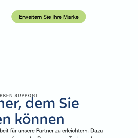
Erweitern Sie Ihre Marke
ARKEN SUPPORT
ner, dem Sie
en können
rbeit für unsere Partner zu erleichtern. Dazu