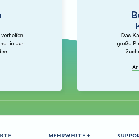
h
B
 verhelfen.
Das Kat
ner in der
große Pro
den
Suche
An
KTE
MEHRWERTE +
SUPPO