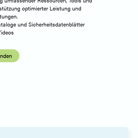
ung umfassender Ressourcen, Tools und
stützung optimierter Leistung und
stungen.
aloge und Sicherheitsdatenblätter
Videos
unden