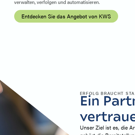
verwalten, verfolgen und automatisieren.
Entdecken Sie das Angebot von KWS
ERFOLG BRAUCHT ST
Ein Part
vertrau
Unser Ziel ist es, die A