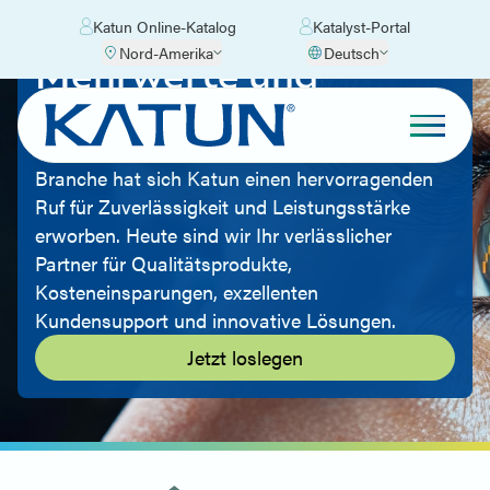
Katun Online-Katalog
Katalyst-Portal
Nord-Amerika
Deutsch
Mehrwerte und
Einblicke
Mit jahrzehntelanger Erfahrung in der Imaging-
Branche hat sich Katun einen hervorragenden
Ruf für Zuverlässigkeit und Leistungsstärke
erworben. Heute sind wir Ihr verlässlicher
Partner für Qualitätsprodukte,
Kosteneinsparungen, exzellenten
Kundensupport und innovative Lösungen.
Jetzt loslegen