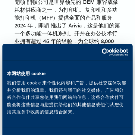
開頓 開頓公司是世界领先的 OEM 兼容成像
耗材供应商之一，为打印机、复印机和多功
能打印机（MFP）提供全面的产品和服务。
2024 年，開頓 推出了 Arivia，这是他们的第
一个多功能一体机系列。开丼在办公技术行
业拥有超过 45 年的经验，为全球约 8,000
家经销商和分销商合作伙伴提供服务。凭借
丰富的行业专业知识，開頓 旨在为客户带来
"简单的成功"，提供以可靠性、简单性和创
新性为重点的产品和服务。
本网站使用 cookie
www.katun.com
。
我们使用 cookie 来个性化内容和广告，提供社交媒体功能
全球媒体联系人 -
并分析我们的流量。我们还与我们的社交媒体、广告和分
艾莉-柯恩
析合作伙伴共享您使用我们网站的信息，这些合作伙伴可
公共关系经理
能会将这些信息与您提供给他们的其他信息或他们从您使
開頓
用其服务中收集的信息结合起来。
欧洲媒体联系人 -
金-布莱恩特
营销传播经理
同