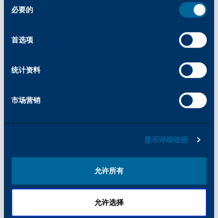
必要的
開頓
意
选
择
首选项
分享
统计资料
市场营销
探索相关新闻
显示详细信息
允许所有
允许选择