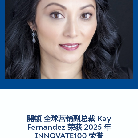
開頓 全球营销副总裁 Kay
Fernandez 荣获 2025 年
INNOVATE100 荣誉