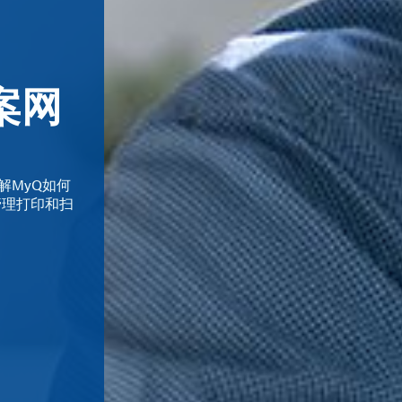
更高的工作
“蓝天使”
案网
新白皮书
低的复杂
《发掘隐藏
卡图恩（Katun）的Arivia多功能一
Arivia 多功能打印机以简便易用为
皮书
（Blue Angel）认证，这是全球最
卓越的客户支持，同时确保企业高效运转。 
之一。
通过易于销售、安装和维护的解决方案
解MyQ如何
阅读我们的最新白皮书，了解经销商应重
价值。
管理打印和扫
领域，从而提升利润率、维护客户关
下载我们的白皮
阅读新闻稿
了解更多