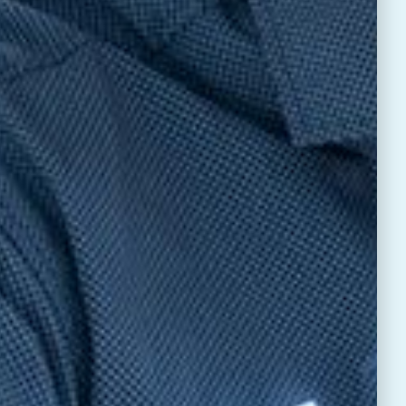
效率。更
认证
度。
利润》白
体机系列已获得“蓝天使”
设计理念，帮助经销商提供
受推崇的环保产品生态标签
了解 Arivia 如何
，帮助经销商创造卓越
新审视的 10 个战略
系并发掘潜在利润。
书