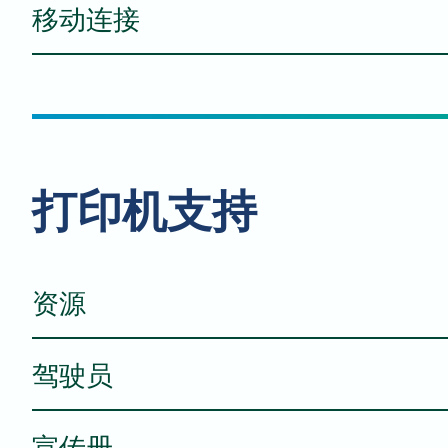
进纸器容量
移动连接
传输速度
扫描速度（单工/双工）
传输模式
AirPrint®
扫描纸张尺寸（最小/最大）
传真类型
Mopria® 打印服务
打印机支持
Mopria® 扫描
WiFi Direct（需选配WiFi网卡）
资源
扫描分辨率
驾驶员
规格表
宣传册
Mac - 打印驱动程序 - PDF 传真驱动程序（