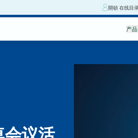
開頓 在线目
产品
桌会议活