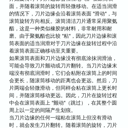
面，并随着滚筒的旋转而轻微移动。在适当润滑
的情况下，刀片边缘会沿着滚筒表面 "滑动"，与
滚筒旋转方向相反。滚筒清洁刀片通常采用聚氨
酯，这是一种类似橡胶的材料，非常耐用和耐
磨。由于聚氨酯也比较 "粘"，因此刀片边缘和滚
筒表面的适当润滑对于刀片边缘在旋转过程中沿
着滚筒表面正确移动至关重要。
如果滚筒表面和刀片边缘没有彻底涂抹润滑油，
可能会导致刀片颤动或刀片翻转。当刀片边缘末
端没有彻底润滑时，它们会粘附在滚筒上的时间
会更长，随滚筒移动的距离也会更远。然后，刀
片两端会轻微滑动，但同样会粘在滚筒上更长时
间，并随滚筒移动更远。因此，刀片在旋转过程
中会在滚筒表面上 "颤动"（跳过），在其整个圆
周上以一定的间隔产生划痕。
当刀片边缘的任何一端粘在滚筒上但没有滑动
时，就会发生刀片翻转。随着滚筒的旋转，刀片