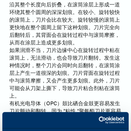
沿其整个长度向后折叠，在滚筒涂层上形成一道
环绕其整个圆周的深深划痕。在较小、旋转较快
的滚筒上，刀片会比在较大、旋转较慢的滚筒上
更快地在整个圆周上留下这种划痕。刀片完全向
后翻转后，其背面会在旋转过程中与滚筒摩擦，
从而在涂层上造成更多划痕。
如果润滑不当，刀片边缘中心在旋转过程中粘在
滚筒上，无法滑动，也会导致刀片翻转。发生这
种情况时，整个刀片会同时向后翻转，在滚筒涂
层上产生一道很深的划痕。刀片背面在旋转过程
中与滚筒摩擦，又会产生更多划痕。此外，刀片
可能会从刀架上撕下，导致刀片粘合剂粘在滚筒
上。
有机光电导体（OPC）鼓比硒合金鼓更容易发生
刀片颤动和翻转，因为 "粘性 "聚氨酯刀片更容易
附着在 "粘性 "OPC 表面，而不是玻璃状表面。
此外，由于 OPC 涂层比硒合金涂层更软、更易