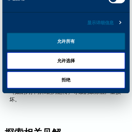
碳粉可用于润滑硒合金鼓、OPC以及配套刮刀。
Katun 提供装在撒粉袋中的硬脂酸锌粉末，便于
简单、便捷地涂抹于滚筒和滚筒清洁刀片上。维
显示详细信息
修技师只需将撒粉袋轻敲在滚筒表面，同时缓慢
旋转滚筒，即可均匀涂抹润滑剂。为了彻底且均
允许所有
匀地润滑刀片，维修技师应沿着刀片边缘的整个
长度轻敲撒粉袋。彻底润滑刀片边缘的两端尤为
重要。
允许选择
在安装前，用硬脂酸锌或新碳粉对感光鼓和鼓清
洁刮刀进行适当润滑，可确保清洁刮刀的边缘沿
拒绝
鼓表面顺畅移动。此操作可防止因刮刀相关问题
（如刮刀抖动和刮刀翻转）导致的鼓涂层严重损
坏。