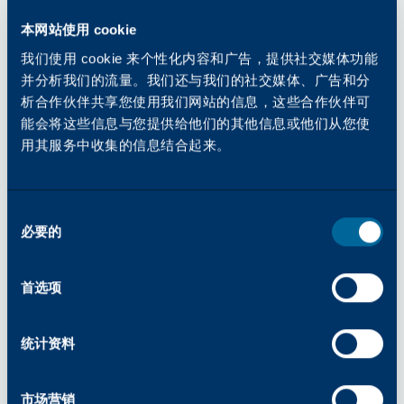
划伤，因此刀片颤动或刀片翻转造成的损坏在
OPC 转鼓上可能更严重。
本网站使用 cookie
润滑油类型
我们使用 cookie 来个性化内容和广告，提供社交媒体功能
预涂有润滑剂的感光鼓和鼓清洁刀片，以及安装
并分析我们的流量。我们还与我们的社交媒体、广告和分
在采用碳粉自动润滑循环的复印机中的感光鼓和
析合作伙伴共享您使用我们网站的信息，这些合作伙伴可
刀片，通常在安装前无需额外润滑。但是，对于
能会将这些信息与您提供给他们的其他信息或他们从您使
未预涂润滑剂且不参与润滑循环的感光鼓和刀
用其服务中收集的信息结合起来。
片，维修技师应手动涂抹润滑剂（如硬脂酸锌粉
末），或者使用含有润滑添加剂的新碳粉对感光
鼓和刀片进行润滑。 若使用得当，硬脂酸锌或新
同
必要的
碳粉可最大限度地降低刮刀对感光鼓涂层造成损
意
选
伤的风险。大多数原始设备制造商（OEM）均推
择
荐使用此类润滑剂之一。不同OEM厂商及复印机
首选项
型号的建议可能有所差异，安装感光鼓和刮刀时
应遵循相关建议。
统计资料
硬脂酸锌粉末仅应用于硒合金鼓及其配套刮刀的
润滑，因为其颗粒尺寸相对较大，可能会在OPC
鼓较软且物理敏感的涂层表面产生轻微划痕。新
市场营销