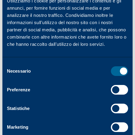
Utilizziamo i cookie per personalizzare i contenuti e gli
una tabella di riferimento fornita dagli OEM. Tali
annunci, per fornire funzioni di social media e per
tabelle, tuttavia, sono fornite solo da alcuni
analizzare il nostro traffico. Condividiamo inoltre le
OEM e spesso sono difficili da usare in modo
informazioni sull'utilizzo del nostro sito con i nostri
efficace. Entrambe le opzioni richiedono tempi di
partner di social media, pubblicità e analisi, che possono
assistenza aggiuntivi e possono causare errori
combinarle con altre informazioni che avete fornito loro o
che portano direttamente a regolazioni di
che hanno raccolto dall'utilizzo dei loro servizi.
tensione non corrette.
Conseguenze di regolazioni errate
Le sofisticate fotocopiatrici di oggi sono
Selezione
progettate con molti sistemi elettrici
Necessario
del
interconnessi e interdipendenti. Di conseguenza,
consenso
una regolazione errata della tensione CA fornita
Preferenze
a un componente spesso provoca un "effetto
domino", con ripercussioni negative sulle
Statistiche
prestazioni e sulla durata di altri componenti e
sistemi critici della macchina, nonché sulla
qualità delle copie.
Marketing
Ad esempio, supponiamo che un tecnico