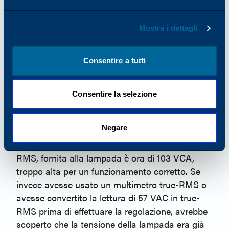
dell'assistenza utilizzi un multimetro non a vero
valore efficace per controllare la tensione fornita
Mostra i dettagli
a una lampada da esposizione con una tensione
di 80 VCA. Riceve una lettura di 57 VCA, che
Consentire a tutti
indica la tensione media. Se il tecnico
dell'assistenza utilizza erroneamente questa
media per effettuare una regolazione, aumenterà
Consentire la selezione
la tensione erogata per reach 80 VCA (valore
nominale della lampada). Tuttavia, questa
Negare
regolazione della tensione non è basata su un
valore vero-RMS; la tensione effettiva, vero-
RMS, fornita alla lampada è ora di 103 VCA,
troppo alta per un funzionamento corretto. Se
invece avesse usato un multimetro true-RMS o
avesse convertito la lettura di 57 VAC in true-
RMS prima di effettuare la regolazione, avrebbe
scoperto che la tensione della lampada era già