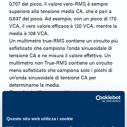
0,707 del picco. Il valore vero-RMS è sempre
superiore alla tensione media CA, che è pari a
0,637 del picco. Ad esempio, con un picco di 170
VCA, il vero valore efficace è 120 VCA, mentre la
media è 108 VCA.
Un multimetro true-RMS contiene un circuito più
sofisticato che campiona l'onda sinusoidale di
tensione CA e ne misura il valore effettivo. Un
multimetro non True-RMS contiene un circuito
meno sofisticato che campiona solo i picchi di
un'onda sinusoidale di tensione CA per
determinarne la media.
Quando si utilizza un multimetro non a vero
valore efficace, il tecnico deve determinare il
vero valore efficace o 1) completando
manualmente conversioni matematiche che
Questo sito web utilizza i cookie
richiedono molto tempo, oppure 2) utilizzando