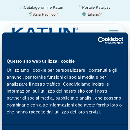
Catalogo online Katun
Portale Katalyst
Asia Pacifico
Italiano
Sedi di Katun
Trovate le informazioni di contatto per gli uffici
Questo sito web utilizza i cookie
Katun e i nostri partner di distribuzione autorizzati
Utilizziamo i cookie per personalizzare i contenuti e gli
più vicini a voi selezionando la vostra regione e il
annunci, per fornire funzioni di social media e per
vostro Paese.
analizzare il nostro traffico. Condividiamo inoltre le
informazioni sull'utilizzo del nostro sito con i nostri
Trova un ufficio vicino a te
partner di social media, pubblicità e analisi, che possono
combinarle con altre informazioni che avete fornito loro o
che hanno raccolto dall'utilizzo dei loro servizi.