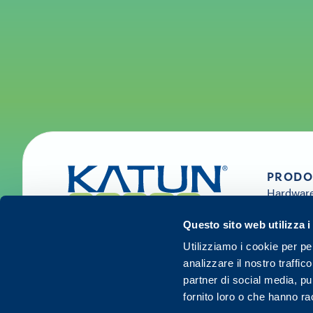
PRODO
Hardwar
Forniture
Soluzioni
Questo sito web utilizza i
Servizi
Utilizziamo i cookie per pe
analizzare il nostro traffic
partner di social media, p
fornito loro o che hanno racc