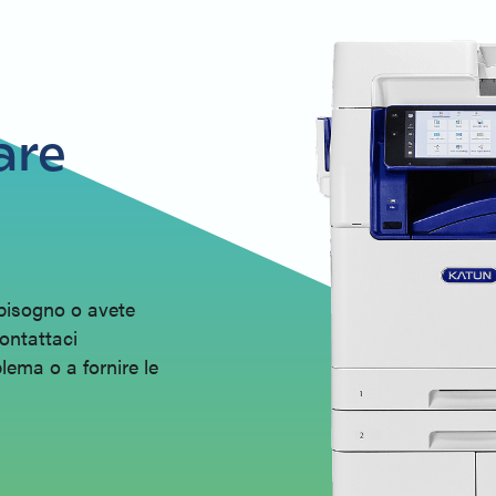
superino gli standard di qualità OEM.
Ampia gamma di prodotti: Katun offre un'ampia selezio
fotocopiatrici, offrendo più opzioni per la vostra aziend
Sostenibilità: La maggior parte delle nostre forniture a
eco-compatibili.
are
 bisogno o avete
Contattaci
lema o a fornire le