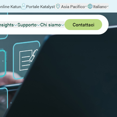
nline Katun
Portale Katalyst
Asia Pacifico
Italiano
nsights
Supporto
Chi siamo
Contattaci