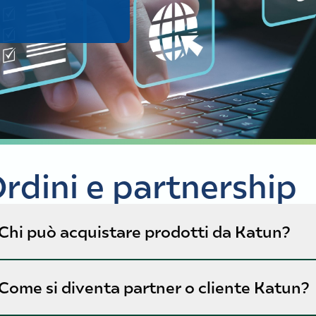
rdini e partnership
Chi può acquistare prodotti da Katun?
I clienti di Katun sono rivenditori che operano nel mercato
Come si diventa partner o cliente Katun?
materiali di imaging. Attualmente Katun non vende direttam