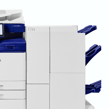
ne di prodotti per varie marche di stampanti e
a.
ftermarket sono riciclabili e prodotte con pratiche