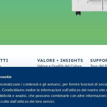
TTI
VALORE + INSIGHTS
SUPPO
e
Valore e Qualità del Colore
Tour del P
 e Ricambi
Sostenibilità
Domande 
Servizio Clienti
Risorse A
 cookie
Distribuzione
Tutte le R
rsonalizzare i contenuti e gli annunci, per fornire funzioni di soci
Approfondimenti
Contattac
o. Condividiamo inoltre le informazioni sull'utilizzo del nostro sito 
Hub dell'Innovazione
ubblicità e analisi, che possono combinarle con altre informazion
olto dall'utilizzo dei loro servizi.