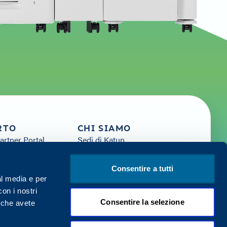
RTO
CHI SIAMO
artner Portal
Sedi di Katun
frequenti
Notizie
rivia
Carriera
Consentire a tutti
isorse
Iniziare con Katun
al media e per
i
con i nostri
Consentire la selezione
i che avete