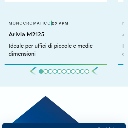
MONOCROMATICO
25
PPM
M
Arivia M2125
A
Ideale per uffici di piccole e medie
Id
dimensioni
di