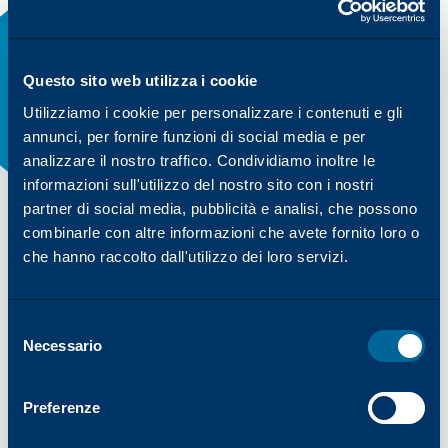
Questo sito web utilizza i cookie
Utilizziamo i cookie per personalizzare i contenuti e gli
annunci, per fornire funzioni di social media e per
analizzare il nostro traffico. Condividiamo inoltre le
informazioni sull'utilizzo del nostro sito con i nostri
partner di social media, pubblicità e analisi, che possono
combinarle con altre informazioni che avete fornito loro o
che hanno raccolto dall'utilizzo dei loro servizi.
VERSATILITÀ SENZA PARI NELLA PRODUZIONE DI
ETICHETTE
Stampanti digitali per
Selezione
Necessario
del
etichette
consenso
Katun offre soluzioni versatili per la stampa digitale
Preferenze
di etichette, dai design modulari a getto d'inchiostro