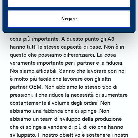
sforzi vadano a beneficio dei nostri partner.
PA:
Quali sono i vantaggi per i rivenditori di
Negare
questa nuova linea che avete lanciato?
TK:
Credo che il prodotto in sé non sia più la
cosa più importante. A questo punto gli A3
hanno tutti le stesse capacità di base. Non è in
questo che possiamo differenziarci. La cosa
veramente importante per i partner è la fiducia.
Noi siamo affidabili. Sanno che lavorare con noi
è molto più facile che lavorare con gli altri
partner OEM. Non abbiamo lo stesso tipo di
pressioni, il che riduce la necessità di aumentare
costantemente il volume degli ordini. Non
abbiamo una fabbrica che ci spinge. Non
abbiamo un team di sviluppo della produzione
che ci spinge a vendere di più di ciò che hanno
sviluppato. Il nostro obiettivo è sostenere i nostri