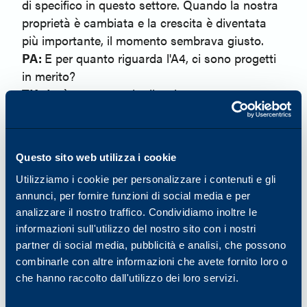
di specifico in questo settore. Quando la nostra
proprietà è cambiata e la crescita è diventata
più importante, il momento sembrava giusto.
PA:
E per quanto riguarda l'A4, ci sono progetti
in merito?
TK
: A4 è una trama in divenire.
PA:
Qual è stato l'aspetto più impegnativo di
questo lancio?
TK
: Probabilmente l'aspetto più impegnativo per
Questo sito web utilizza i cookie
me personalmente è semplicemente il mio
Utilizziamo i cookie per personalizzare i contenuti e gli
coinvolgimento in ogni elemento. In quanto
annunci, per fornire funzioni di social media e per
punta della lancia e testa del martello, devo
analizzare il nostro traffico. Condividiamo inoltre le
coinvolgere molte persone all'interno e
informazioni sull'utilizzo del nostro sito con i nostri
all'esterno dell'organizzazione e assicurarmi che
partner di social media, pubblicità e analisi, che possono
tutti siano coinvolti in tutti gli elementi rilevanti
combinarle con altre informazioni che avete fornito loro o
fin dall'inizio. È stato necessario integrare i
che hanno raccolto dall'utilizzo dei loro servizi.
sistemi, i partner hanno modi diversi di fare le