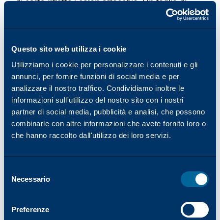
di carta riflette i colori all'occhio. Un foglio di
carta bianco-blu riflette maggiormente la luce
nell'intervallo blu/violetto dello spettro visibile ed
è una scelta eccellente per la stampa di colori
Questo sito web utilizza i cookie
freddi come i blu e i neri e per il contrasto.
L'occhio umano spesso percepisce i bianchi blu
Utilizziamo i cookie per personalizzare i contenuti e gli
come più luminosi di quanto non siano in realtà.
annunci, per fornire funzioni di social media e per
analizzare il nostro traffico. Condividiamo inoltre le
I bianchi caldi riflettono maggiormente la
informazioni sull'utilizzo del nostro sito con i nostri
gamma dei rossi/arancioni dello spettro visibile
partner di social media, pubblicità e analisi, che possono
e sono una scelta eccellente per la stampa di
combinarle con altre informazioni che avete fornito loro o
colori caldi come i toni della carne e per la
che hanno raccolto dall'utilizzo dei loro servizi.
facilità di lettura. I bianchi bilanciati (neutri)
riflettono in modo uniforme tutti i colori dello
spettro visibile e forniscono una riproduzione
Selezione
accurata dei colori.
Necessario
del
consenso
Preferenze