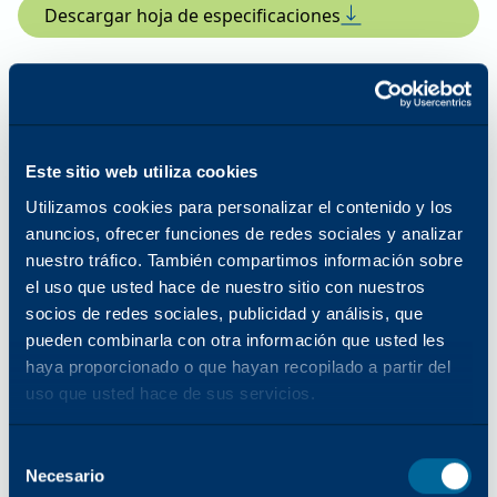
Descargar hoja de especificaciones
Función de impresión
Este sitio web utiliza cookies
Resolución de impresión mejorada
Utilizamos cookies para personalizar el contenido y los
anuncios, ofrecer funciones de redes sociales y analizar
1200 x 2400 ppp
nuestro tráfico. También compartimos información sobre
el uso que usted hace de nuestro sitio con nuestros
Capacidad de papel estándar
socios de redes sociales, publicidad y análisis, que
pueden combinarla con otra información que usted les
(Std/Max)
haya proporcionado o que hayan recopilado a partir del
uso que usted hace de sus servicios.
3110/6140
Selección
Tamaños y gramajes de papel
Necesario
del