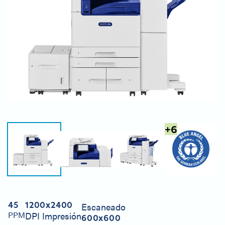
+
6
45
1200x2400
Escaneado
PPM
DPI Impresión
600x600