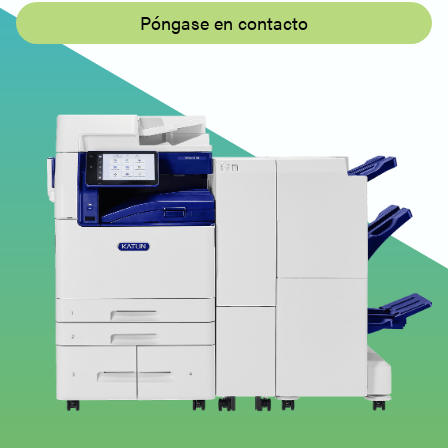
impresora PS - Controlador de impresión (V3) -
Póngase en contacto
32 bits - Español
Katun Arivia M3145 - Windows - Controlador de
impresora PS - Controlador de impresión (V3) -
32 bits - Español
Katun Arivia M3145 - Windows - PS PrinterDriver
- Print Driver (V3) - 32bit - Italiano - Italiano
Windows - Utilidad de Escaneado en
Red3 - Controlador de Escaneado
Katun Arivia M3145 - Windows - Network Scan
Utility3 - Scan Driver - Español, English (UK)
Windows - Document Monitor2 -
Software de utilidad
Katun Arivia M3145 - Windows - Document
Monitor2 - Utility Software - Español, Inglés (UK)