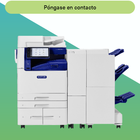
- Print Driver (V3) - 32bit - Español
Póngase en contacto
Katun Arivia M2130 - Windows - PS PrinterDriver
- Print Driver (V3) - 32bit - Español
Windows - Utilidad de Escaneado en
Red3 - Controlador de Escaneado
Katun Arivia M2130 - Windows - Network Scan
Utility3 - Scan Driver - Español, English (UK)
Windows - Document Monitor2 -
Software de utilidad
Katun Arivia M2130 - Windows - Document
Monitor2 - Utility Software - Español, Inglés (UK)