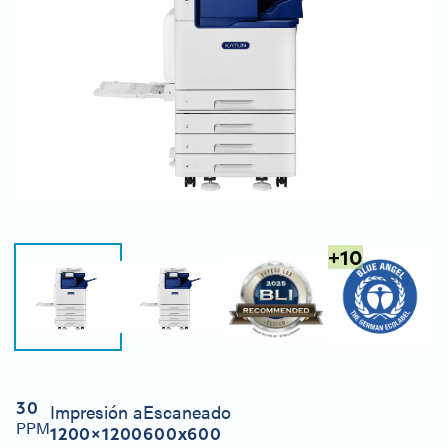
+
10
30
Impresión a
Escaneado
PPM
1200×1200
600x600