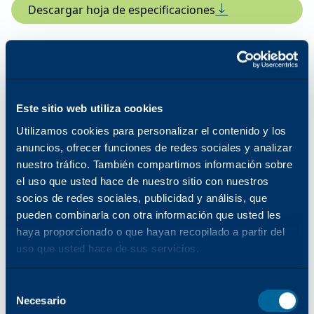
Descargar hoja de especificaciones
Función de impresión
Este sitio web utiliza cookies
Resolución de impresión mejorada
Utilizamos cookies para personalizar el contenido y los
anuncios, ofrecer funciones de redes sociales y analizar
1200 × 1200 ppp
nuestro tráfico. También compartimos información sobre
el uso que usted hace de nuestro sitio con nuestros
Capacidad de papel estándar
socios de redes sociales, publicidad y análisis, que
pueden combinarla con otra información que usted les
(Std/Max)
haya proporcionado o que hayan recopilado a partir del
uso que usted hace de sus servicios.
520/5190
Selección
Tamaños y gramajes de papel
Necesario
del