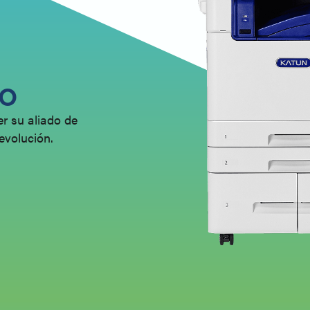
to
r su aliado de
evolución.