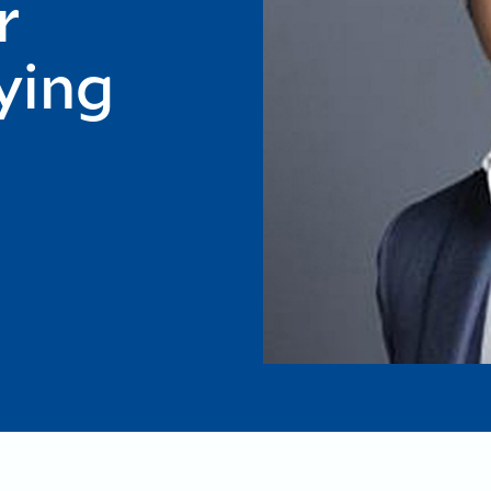
r
ying