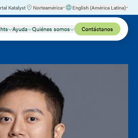
rtal Katalyst
Norteamérica
English (América Latina)
ghts
Ayuda
Quiénes somos
Contáctanos