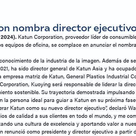
on nombra director ejecutiv
 2024).
Katun Corporation, proveedor líder de consumibl
e los equipos de oficina, se complace en anunciar el no
onocimiento de la industria de la imagen. Además de ser
021, ha sido director general de Katun Asia y ha ocupado
la empresa matriz de Katun, General Plastics Industrial 
poration, Kuoying será responsable de liderar la direc
miento sostenible. Su trayectoria demostrada impulsando 
 en la persona ideal para guiar a Katun en su próxima fas
rar Katun como su nuevo director ejecutivo”, declaró W
icios de calidad a sus clientes en todo el mundo, y me c
ando una cultura de excelencia y aportando valor a nuest
renunció como presidente y director ejecutivo a partir de