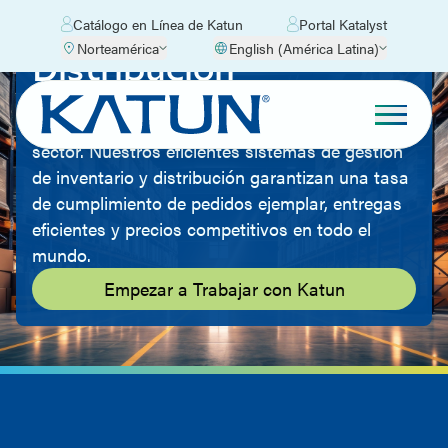
Catálogo en Línea de Katun
Portal Katalyst
Norteamérica
English (América Latina)
Distribución
El objetivo de distribución y logística de Katun
es brindar a sus clientes el mejor servicio del
sector. Nuestros eficientes sistemas de gestión
de inventario y distribución garantizan una tasa
de cumplimiento de pedidos ejemplar, entregas
eficientes y precios competitivos en todo el
mundo.
Empezar a Trabajar con Katun