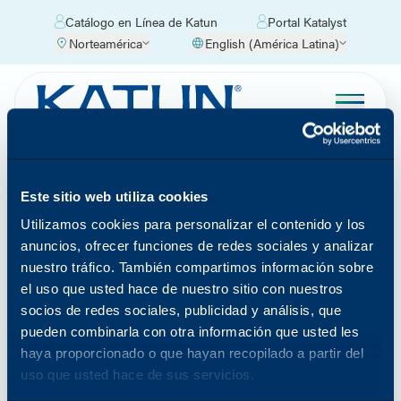
Catálogo en Línea de Katun
Portal Katalyst
Norteamérica
English (América Latina)
Ubicaciones de Katun
Encuentre información de contacto de las oficinas
Este sitio web utiliza cookies
de Katun y nuestros socios de distribución
autorizados cerca de usted seleccionando su región
Utilizamos cookies para personalizar el contenido y los
y país.
anuncios, ofrecer funciones de redes sociales y analizar
nuestro tráfico. También compartimos información sobre
Encuentre una oficina cerca de
el uso que usted hace de nuestro sitio con nuestros
socios de redes sociales, publicidad y análisis, que
usted
pueden combinarla con otra información que usted les
haya proporcionado o que hayan recopilado a partir del
uso que usted hace de sus servicios.