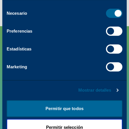
Selección
Necesario
del
consentimiento
Preferencias
Estadísticas
Marketing
Mostrar detalles
PRODUCTOS
VALOR + INSIGHTS
Permitir que todos
AYUDA
Permitir selección