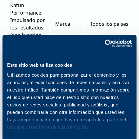
Katun
Performance:
Impulsado por
Marca
Todos los países
los resultados
(con logotipo
estilizado)
Acceso a
Marca
Todos los países
Este sitio web utiliza cookies
Katun
registrada
Utilizamos cookies para personalizar el contenido y los
anuncios, ofrecer funciones de redes sociales y analizar
Marca
EE.UU
nuestro tráfico. También compartimos información sobre
registrada
el uso que usted hace de nuestro sitio con nuestros
ALUMANA
socios de redes sociales, publicidad y análisis, que
Todos los
pueden combinarla con otra información que usted les
Marca
demás países
haya proporcionado o que hayan recopilado a partir del
uso que usted hace de sus servicios.
Marca