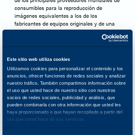
consumibles para la reproducción de
imágenes equivalentes a los de los
fabricantes de equipos originales y de una
amplia gama de productos y servicios para
impresoras, copiadoras e impresoras
multifuncionales (MFP). En 2024, Katun
lanzó Arivia, su primera línea de equipos
Este sitio web utiliza cookies
multifuncionales. Katun cuenta con más de
Utilizamos cookies para personalizar el contenido y los
45 años de experiencia en el sector de la
anuncios, ofrecer funciones de redes sociales y analizar
tecnología de oficina y presta servicio a
nuestro tráfico. También compartimos información sobre
aproximadamente 8.000 socios
el uso que usted hace de nuestro sitio con nuestros
distribuidores y concesionarios en todo el
socios de redes sociales, publicidad y análisis, que
mundo. Aprovechando su amplia
pueden combinarla con otra información que usted les
experiencia en el sector, Katun tiene como
haya proporcionado o que hayan recopilado a partir del
objetivo ofrecer a sus clientes "Success
uso que usted hace de sus servicios.
Made Simple", con productos y servicios
centrados en la fiabilidad, la sencillez y la