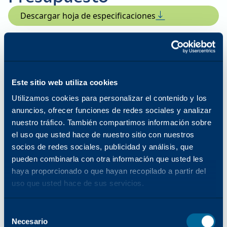
Descargar hoja de especificaciones
Función de impresión
Este sitio web utiliza cookies
Resolución de impresión mejorada
Utilizamos cookies para personalizar el contenido y los
anuncios, ofrecer funciones de redes sociales y analizar
1200 × 1200 ppp
nuestro tráfico. También compartimos información sobre
el uso que usted hace de nuestro sitio con nuestros
socios de redes sociales, publicidad y análisis, que
Capacidad de papel estándar
pueden combinarla con otra información que usted les
(estándar/máxima)
haya proporcionado o que hayan recopilado a partir del
uso que usted hace de sus servicios.
520/5190
Selección
Necesario
Tamaños y gramajes de papel
del