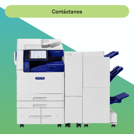
Katun Arivia M2130 - Windows - PS PrinterDriver
- Print Driver (V3) - 32bit - Español
Contáctanos
Katun Arivia M2130 - Windows - PS PrinterDriver
- Print Driver (V3) - 32bit - Español
Windows - Utilidad de escaneo de red 3 -
Controlador de escaneo
Katun Arivia M2130 - Windows - Network Scan
Utility3 - Scan Driver - Español, English (UK)
Windows - Document Monitor2 -
Software de utilidad
Katun Arivia M2130 - Windows - Document
Monitor2 - Utility Software - Español, Inglés (UK)