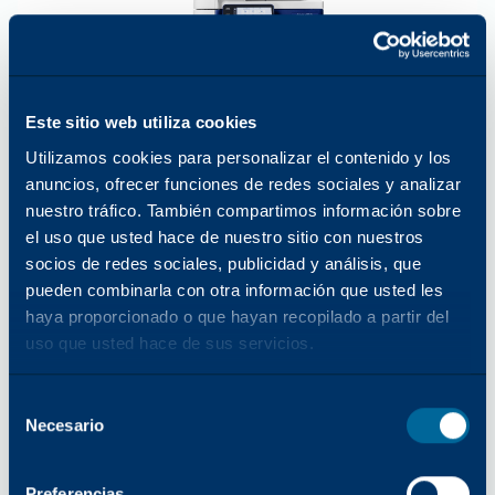
Este sitio web utiliza cookies
Utilizamos cookies para personalizar el contenido y los
anuncios, ofrecer funciones de redes sociales y analizar
nuestro tráfico. También compartimos información sobre
el uso que usted hace de nuestro sitio con nuestros
socios de redes sociales, publicidad y análisis, que
pueden combinarla con otra información que usted les
haya proporcionado o que hayan recopilado a partir del
MONOCROMO
35
PPM
uso que usted hace de sus servicios.
Arivia M3135
Selección
Ideal para oficinas pequeñas y medianas
Necesario
del
consentimiento
Preferencias