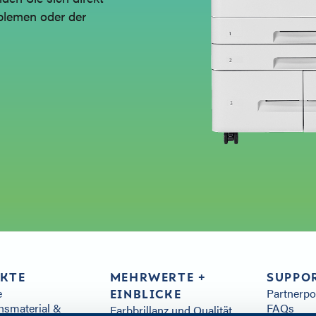
blemen oder der
KTE
MEHRWERTE +
SUPPO
e
Partnerp
EINBLICKE
hsmaterial &
FAQs
Farbbrillanz und Qualität