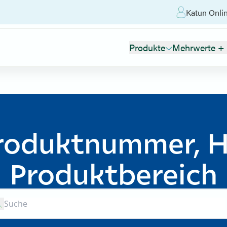
Katun Onli
Produkte
Mehrwerte + 
roduktnummer, He
Produktbereich