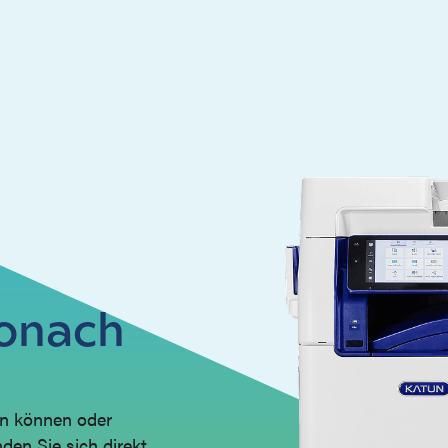
wonach
en können oder
den Sie sich direkt