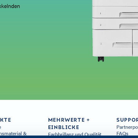
ickelnden
KTE
MEHRWERTE +
SUPPO
e
Partnerp
EINBLICKE
hsmaterial &
FAQs
Farbbrillanz und Qualität