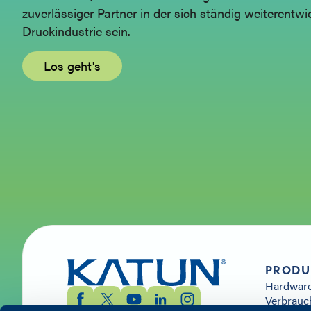
zuverlässiger Partner in der sich ständig weiterentw
Druckindustrie sein.
Los geht's
PRODU
Hardwar
Verbrauc