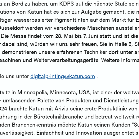
ala an Bord zu haben, um KDPS auf die nächste Stufe se
lutions von Katun hat es sich zur Aufgabe gemacht, die 
iger wasserbasierter Pigmenttinten auf dem Markt für Et
sseldorf werden wir verschiedene Maschinen ausstellen
 Die Messe findet vom 28. Mai bis 7. Juni statt und ist d
dabei sind, würden wir uns sehr freuen, Sie in Halle 5, 
demonstrieren unsere erfahrenen Techniker dort unter an
chinen und Weiterverarbeitungsgeräte. Weitere Informa
Sie uns unter
digitalprinting@katun.com
.
sitz in Minneapolis, Minnesota, USA, ist einer der welt
 umfassenden Palette von Produkten und Dienstleistunge
24 brachte Katun mit Arivia seine erste Produktlinie von
fahrung in der Bürotechnikbranche und betreut weltweit 
senden Branchenkenntnis möchte Katun seinen Kunden "Su
uverlässigkeit, Einfachheit und Innovation ausgerichtet s