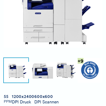
+
9
55
1200x2400
600x600
PPM
DPI Druck
DPI Scannen