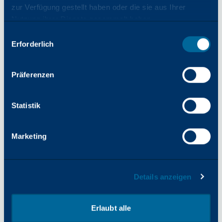
Standard-Schriften
zur Verfügung gestellt haben oder die sie aus Ihrer
Nutzung ihrer Dienste gesammelt haben.
Auswahl
PCL:
Erforderlich
mit
85 Schriftarten
Zustimmung
Präferenzen
Adobe® PostScript® 3TM:
136 europäische Schriftarten
Statistik
Marketing
Erste Ausfertigungszeit
A4 LEF / Letter LEF Monochrom-
Details anzeigen
Prioritätsmodus
3,7 Sek.
Erlaubt alle