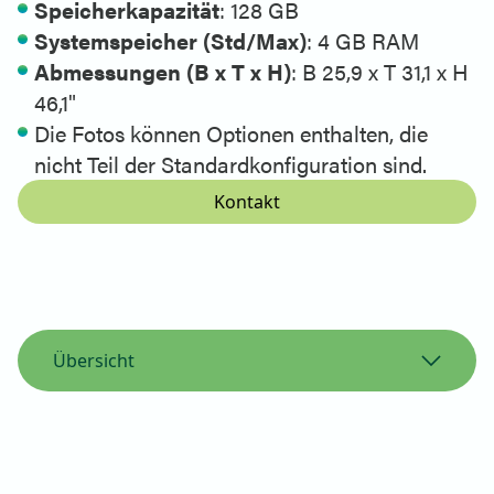
Speicherkapazität
: 128 GB
Systemspeicher (Std/Max)
: 4 GB RAM
Abmessungen (B x T x H)
: B 25,9 x T 31,1 x H
46,1"
Die Fotos können Optionen enthalten, die
nicht Teil der Standardkonfiguration sind.
Kontakt
Übersicht
Übersicht
Spezifikationen
Drucker-Unterstützung