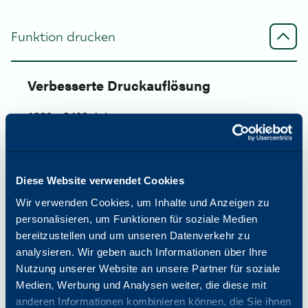
Funktion drucken
Verbesserte Druckauflösung
1200 x 2400 dpi
Standard-Papierkapazität (Std/Max)
Diese Website verwendet Cookies
3110/6140
Wir verwenden Cookies, um Inhalte und Anzeigen zu
personalisieren, um Funktionen für soziale Medien
bereitzustellen und um unseren Datenverkehr zu
Papierformate und -gewichte
analysieren. Wir geben auch Informationen über Ihre
Nutzung unserer Website an unsere Partner für soziale
52 bis 300 g/m²
Medien, Werbung und Analysen weiter, die diese mit
anderen Informationen kombinieren können, die Sie ihnen