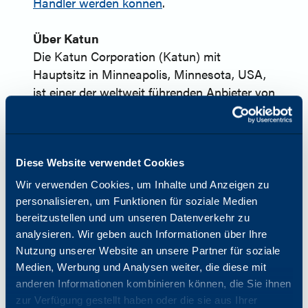
Händler werden können
.
Über Katun
Die Katun Corporation (Katun) mit
Hauptsitz in Minneapolis, Minnesota, USA,
ist einer der weltweit führenden Anbieter von
OEM-äquivalentem Imaging-Zubehör und
einer umfassenden Palette von Produkten
und Dienstleistungen für Drucker, Kopierer
und Multifunktionsdrucker (MFPs). Im Jahr
Diese Website verwendet Cookies
2024 brachte Katun mit Arivia seine erste
Wir verwenden Cookies, um Inhalte und Anzeigen zu
Produktlinie von Multifunktionsgeräten auf
personalisieren, um Funktionen für soziale Medien
den Markt. Katun verfügt über mehr als 45
bereitzustellen und um unseren Datenverkehr zu
Jahre Erfahrung in der Bürotechnikbranche
analysieren. Wir geben auch Informationen über Ihre
und betreut weltweit rund 8.000 Händler-
Nutzung unserer Website an unsere Partner für soziale
Medien, Werbung und Analysen weiter, die diese mit
und Distributionspartner. Mit seiner
anderen Informationen kombinieren können, die Sie ihnen
umfassenden Branchenkenntnis möchte
zur Verfügung gestellt haben oder die sie aus Ihrer
Katun seinen Kunden "Success Made