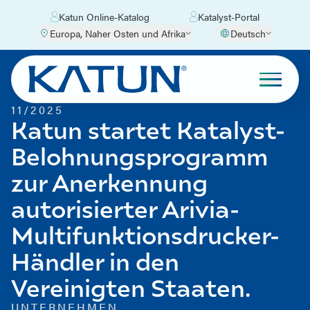
Katun Online-Katalog
Katalyst-Portal
Europa, Naher Osten und Afrika
Deutsch
11/2025
Katun startet Katalyst-
Belohnungsprogramm
zur Anerkennung
autorisierter Arivia-
Multifunktionsdrucker-
Händler in den
Vereinigten Staaten.
UNTERNEHMEN