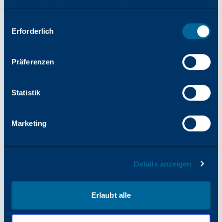
Nutzung ihrer Dienste gesammelt haben.
Simple" bieten, d. h. Produkte und
Auswahl
Dienstleistungen, die auf Zuverlässigkeit,
Erforderlich
mit
Einfachheit und Innovation ausgerichtet
Zustimmung
sind.
www.katun.com
Präferenzen
Europäischer Medienkontakt -
Kim Bryant
Statistik
Managerin für Marketingkommunikation
Kim.Bryant@Katun.com
Marketing
Globaler Medienkontakt -
Allie Kern,
Manager für Öffentlichkeitsarbeit
Details anzeigen
Allison.Kern@Katun.com
Erlaubt alle
TEILEN SIE