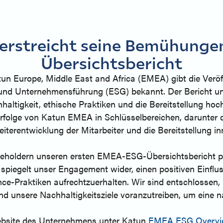
rstreicht seine Bemühunge
Übersichtsbericht
un Europe, Middle East and Africa (EMEA) gibt die Veröff
und Unternehmensführung (ESG) bekannt. Der Bericht unt
tigkeit, ethische Praktiken und die Bereitstellung hoc
d Erfolge von Katun EMEA in Schlüsselbereichen, darunter
terentwicklung der Mitarbeiter und die Bereitstellung in
akeholdern unseren ersten EMEA-ESG-Übersichtsbericht prä
piegelt unser Engagement wider, einen positiven Einflu
ce-Praktiken aufrechtzuerhalten. Wir sind entschlossen, 
nd unsere Nachhaltigkeitsziele voranzutreiben, um eine 
“
 Website des Unternehmens unter Katun
EMEA ESG Overvie