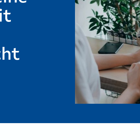
it
cht