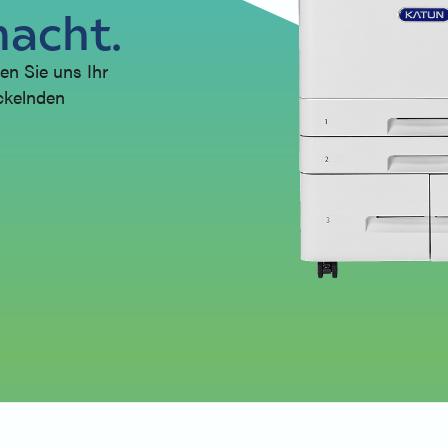
macht.
en Sie uns Ihr
ickelnden