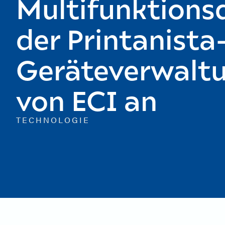
Multifunktions
der Printanista
Geräteverwalt
von ECI an
TECHNOLOGIE