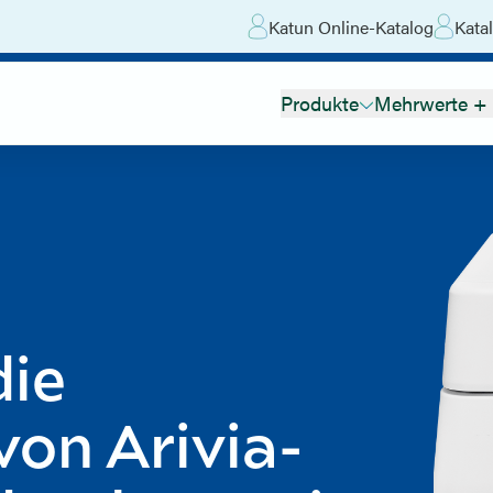
Katun Online-Katalog
Katal
Produkte
Mehrwerte + 
die
von Arivia-