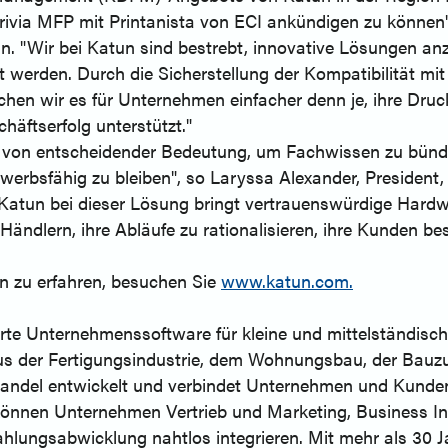
Arivia MFP mit Printanista von ECI ankündigen zu können"
. "Wir bei Katun sind bestrebt, innovative Lösungen anz
erden. Durch die Sicherstellung der Kompatibilität mit 
n wir es für Unternehmen einfacher denn je, ihre Drucker
häftserfolg unterstützt."
 von entscheidender Bedeutung, um Fachwissen zu bünd
ewerbsfähig zu bleiben", so Laryssa Alexander, President, 
atun bei dieser Lösung bringt vertrauenswürdige Hardwa
dlern, ihre Abläufe zu rationalisieren, ihre Kunden bes
n zu erfahren, besuchen Sie
www.katun.com.
erte Unternehmenssoftware für kleine und mittelständis
s der Fertigungsindustrie, dem Wohnungsbau, der Bauzuli
ndel entwickelt und verbindet Unternehmen und Kunden, 
 können Unternehmen Vertrieb und Marketing, Business I
ungsabwicklung nahtlos integrieren. Mit mehr als 30 J