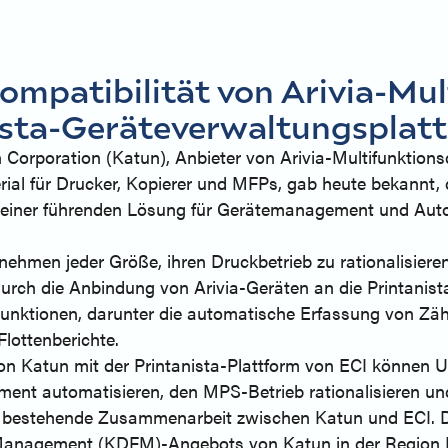
ompatibilität von Arivia-Mu
ista-Geräteverwaltungsplat
 Corporation (Katun), Anbieter von Arivia-Multifunktion
l für Drucker, Kopierer und MFPs, gab heute bekannt, da
d, einer führenden Lösung für Gerätemanagement und Au
rnehmen jeder Größe, ihren Druckbetrieb zu rationalisier
urch die Anbindung von Arivia-Geräten an die Printanist
 Funktionen, darunter die automatische Erfassung von Z
Flottenberichte.
n Katun mit der Printanista-Plattform von ECI können Un
ent automatisieren, den MPS-Betrieb rationalisieren un
e bestehende Zusammenarbeit zwischen Katun und ECI. Di
Management (KDFM)-Angebots von Katun in der Region 