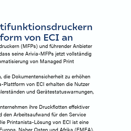
ltifunktionsdruckern
tform von ECI an
sdruckern (MFPs) und führender Anbieter
ss seine Arivia-MFPs jetzt vollständig
tomatisierung von Managed Print
en, die Dokumentensicherheit zu erhöhen
a-Plattform von ECI erhalten die Nutzer
ählerständen und Gerätestatuswarnungen,
ternehmen ihre Druckflotten effektiver
d den Arbeitsaufwand für den Service
e Printanista-Lösung von ECI ist eine
Europa, Naher Osten und Afrika (EMEA).