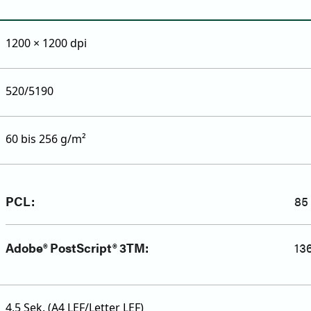
1200 × 1200 dpi
520/5190
60 bis 256 g/m²
PCL:
85 
Adobe® PostScript® 3TM:
13
4,5 Sek. (A4 LEF/Letter LEF)