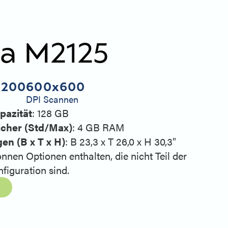
ia M2125
1200
600x600
DPI Scannen
pazität
: 128 GB
cher (Std/Max)
: 4 GB RAM
n (B x T x H)
: B 23,3 x T 26,0 x H 30,3"
nnen Optionen enthalten, die nicht Teil der
figuration sind.