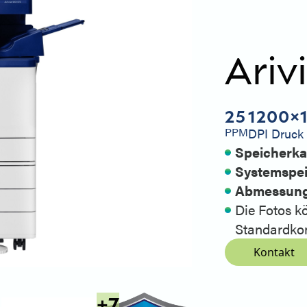
Ariv
25
1200×
PPM
DPI Druck
Speicherka
Systemspei
Abmessunge
Die Fotos kö
Standardkon
Kontakt
+
7