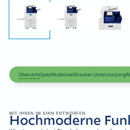
Übersicht
Spezifikationen
Drucker-Unterstützung
Ä
MIT IHNEN IM SINN ENTWORFEN
Hochmoderne Fun