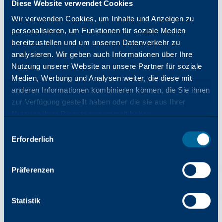
Diese Website verwendet Cookies
Wir verwenden Cookies, um Inhalte und Anzeigen zu
personalisieren, um Funktionen für soziale Medien
bereitzustellen und um unseren Datenverkehr zu
analysieren. Wir geben auch Informationen über Ihre
Suche nach Modellnamen
Nutzung unserer Website an unsere Partner für soziale
Medien, Werbung und Analysen weiter, die diese mit
anderen Informationen kombinieren können, die Sie ihnen
zur Verfügung gestellt haben oder die sie aus Ihrer
Nutzung ihrer Dienste gesammelt haben.
OR
Auswahl
Suche nach Kategorie
Erforderlich
mit
Zustimmung
Typ des Multifunktionssytems
Präferenzen
Name des Modells
Farbe
Statistik