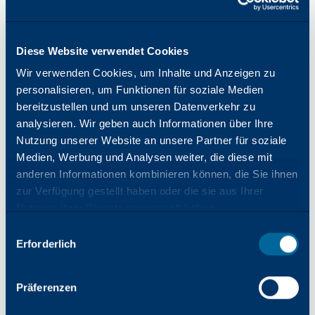
Diese Website verwendet Cookies
Außergewöhnliche
Wir verwenden Cookies, um Inhalte und Anzeigen zu
technologische
personalisieren, um Funktionen für soziale Medien
Fähigkeiten
bereitzustellen und um unseren Datenverkehr zu
analysieren. Wir geben auch Informationen über Ihre
Unser neues Labor zeigt die außergewöhnlichen
Nutzung unserer Website an unsere Partner für soziale
technologischen Fähigkeiten von Katun mit präzisen
Medien, Werbung und Analysen weiter, die diese mit
Messungen, extremen Umweltsimulationen und
anderen Informationen kombinieren können, die Sie ihnen
fortschrittlichen Analysen, um weltweit einheitliche
zur Verfügung gestellt haben oder die sie aus Ihrer
und hochwertige Produkte zu gewährleisten. Jedes
Nutzung ihrer Dienste gesammelt haben.
Produkt, das wir verkaufen, ist das Ergebnis
Auswahl
akribischer Forschung und Entwicklung. Mit unseren
Erforderlich
mit
hochmodernen Reverse-Engineering-Fähigkeiten
Zustimmung
sind unsere Forschungs- und Entwicklungsteams in
Präferenzen
der Lage, funktionskritische Merkmale zu