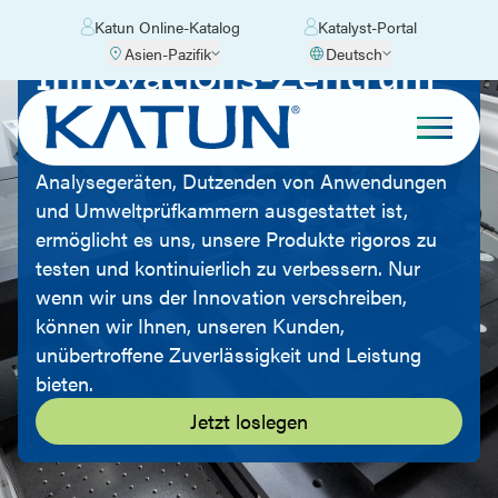
Katun Online-Katalog
Katalyst-Portal
Asien-Pazifik
Deutsch
Innovations-Zentrum
von Katun
Unser Labor, das mit den neuesten
Analysegeräten, Dutzenden von Anwendungen
und Umweltprüfkammern ausgestattet ist,
ermöglicht es uns, unsere Produkte rigoros zu
testen und kontinuierlich zu verbessern. Nur
wenn wir uns der Innovation verschreiben,
können wir Ihnen, unseren Kunden,
unübertroffene Zuverlässigkeit und Leistung
bieten.
Jetzt loslegen