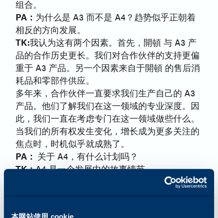
组合。
PA：
为什么是 A3 而不是 A4？趋势似乎正朝着
相反的方向发展。
TK:
我认为这有两个因素。首先，開頓 与 A3 产
品的合作历史更长。我们对合作伙伴的支持更偏
重于 A3 产品。另一个因素来自于開頓 的售后消
耗品和零部件供应。
多年来，合作伙伴一直要求我们生产自己的 A3
产品。他们了解我们在这一领域的专业深度。因
此，我们一直在考虑专门在这一领域做些什么。
当我们的所有权发生变化，增长成为更多关注的
焦点时，时机似乎就成熟了。
PA：
关于 A4，有什么计划吗？
TK：
A4 是一个发展中的故事情节。
PA：
这次发布会最具挑战性的方面是什么？
TK：
对我个人来说，最具挑战性的方面可能就
是我对每一个要素的参与。作为 "矛头 "和 "锤
本网站使用 cookie