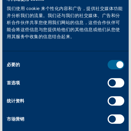
头"，我必须让组织内外的许多人参与进来，确保
每个人从一开始就参与所有相关要素。系统必须
我们使用 cookie 来个性化内容和广告，提供社交媒体功能
整合，合作伙伴有不同的做事方式、不同的技术
并分析我们的流量。我们还与我们的社交媒体、广告和分
析合作伙伴共享您使用我们网站的信息，这些合作伙伴可
视角、不同的假设和理解，沟通并不总是那么清
能会将这些信息与您提供给他们的其他信息或他们从您使
晰--这是一个极其复杂的项目。我度过了漫长的
用其服务中收集的信息结合起来。
日日夜夜，但我对这个机会充满信心！
PA：
嗯--你正处于启动阶段。
TK：
你说得非常准确！在这个项目开始时，我
同
不得不要求我的团队去做某些事情，但却无法告
必要的
意
诉他们为什么。首先是 "做"，然后围绕 "做 "建立
选
一个组织。
择
首选项
PA：
你现在最兴奋的是什么？
TK：
我现在最兴奋的是看到我们的努力成果如何
惠及我们的合作伙伴。
统计资料
PA：
你们推出的这条新生产线对经销商有什么好
处？
市场营销
TK：
我认为产品本身已经不是最重要的了。在这
一点上，A3 都具有相同的基本功能。这不是我