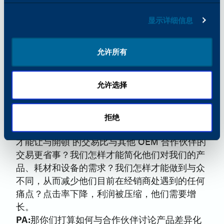
们的差异化所在。对合作伙伴来说，真正重要的
显示详细信息
是信任。我们是值得信赖的。他们知道，与我们
合作要比与其他 OEM 合作伙伴合作容易得多。
我们没有同样的压力，这减轻了不断提高订单量
允许所有
的需要。我们没有催促我们的工厂。我们没有制
造开发团队催促我们销售更多他们开发的产品。
允许选择
我们的目标是支持我们的合作伙伴，并提供一个
替代方案。我们如何才能成为他们希望拥有的原
始设备制造商？我们要解决对合作伙伴真正重要
拒绝
的问题。我们如何让业务变得更简单？我们怎样
才能让与開頓 的交易比与其他 OEM 合作伙伴的
交易更省事？我们怎样才能简化他们对我们的产
品、耗材和设备的需求？我们怎样才能做到与众
不同，从而减少他们目前在经销商处遇到的任何
痛点？点击率下降，利润被压缩，他们需要增
长。
PA:
那你们打算如何与合作伙伴讨论产品差异化