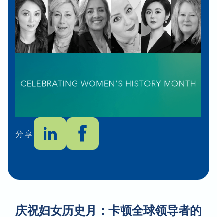
分享
庆祝妇女历史月：卡顿全球领导者的