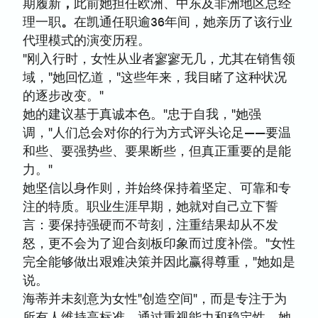
期履新
，
此前她担任欧洲、中东及非洲地区总经
理一职
。
在凯通任职逾36年间，她亲历了该行业
代理模式的演变历程。
"刚入行时，女性从业者寥寥无几，尤其在销售领
域，"她回忆道，"这些年来，我目睹了这种状况
的逐步改变。"
她的建议基于真诚本色。"忠于自我，"她强
调，"人们总会对你的行为方式评头论足——要温
和些、要强势些、要果断些，但真正重要的是能
力。"
她坚信以身作则，并始终保持着坚定、可靠和专
注的特质。职业生涯早期，她就对自己立下誓
言：要保持强硬而不苛刻，注重结果却从不发
怒，更不会为了迎合刻板印象而过度补偿。"女性
完全能够做出艰难决策并因此赢得尊重，"她如是
说。
海蒂并未刻意为女性"创造空间"，而是专注于为
所有人维持高标准。通过重视能力和稳定性，她