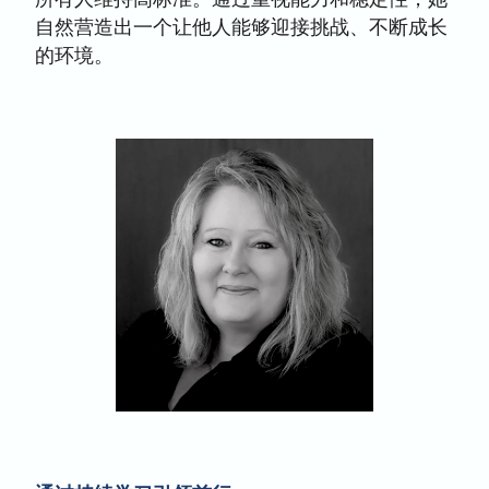
自然营造出一个让他人能够迎接挑战、不断成长
的环境。