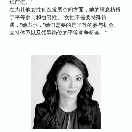
续前进。"
在为其他女性创造发展空间方面，她的理念植根
于平等参与和包容性。"女性不需要特殊待
遇，"她表示，"她们需要的是平等的参与机会、
支持体系以及领导岗位的平等竞争机会。"