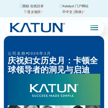
開頓 在线目录
Katalyst 门户网站
亚太地区
中文 (简体)
公司名称
2026年3月
庆祝妇女历史月：卡顿全
球领导者的洞见与启迪