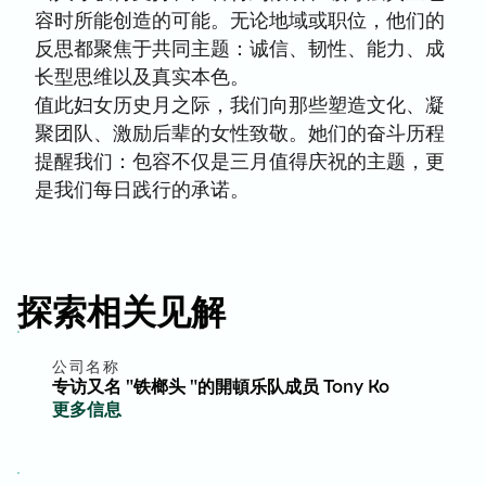
容时所能创造的可能。无论地域或职位，他们的
反思都聚焦于共同主题：诚信、韧性、能力、成
长型思维以及真实本色。
值此妇女历史月之际，我们向那些塑造文化、凝
聚团队、激励后辈的女性致敬。她们的奋斗历程
提醒我们：包容不仅是三月值得庆祝的主题，更
是我们每日践行的承诺。
探索相关见解
公司名称
专访又名 "铁榔头 "的開頓乐队成员 Tony Ko
更多信息