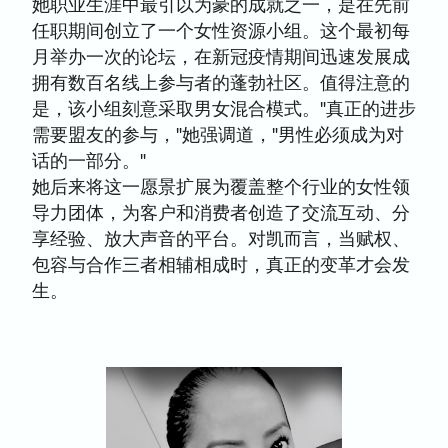
她职业生涯中最引以为豪的成就之一，是在先前
任职期间创立了一个女性资源小组。这个最初每
月举办一次的论坛，在新冠疫情期间迅速发展成
拥有数百名线上参与者的蓬勃社区。值得注意的
是，该小组刻意采取男女混合模式。"真正的进步
需要盟友的参与，"她强调道，"男性必须成为对
话的一部分。"
她后来将这一愿景扩展为覆盖整个行业的女性领
导力团体，为客户和消费者创造了交流互动、分
享经验、放大声音的平台。对凯而言，当赋权、
包容与合作三者相辅相成时，真正的变革才会发
生。