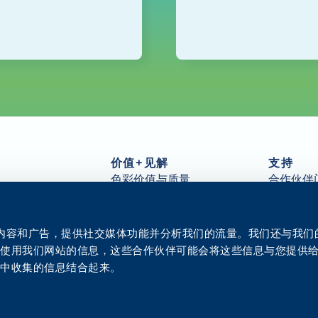
价值+见解
支持
色彩价值与质量
合作伙伴
件
可持续性
常见问题
客户服务
Arivia 资
分发
所有资源
个性化内容和广告，提供社交媒体功能并分析我们的流量。我们还与我
洞察力
联系我们
您使用我们网站的信息，这些合作伙伴可能会将这些信息与您提供
创新中心
务中收集的信息结合起来。